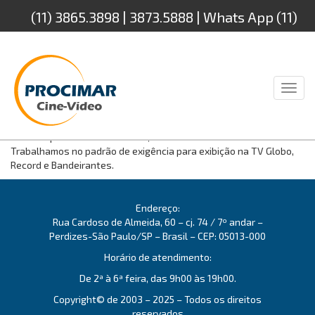
(11) 3865.3898 | 3873.5888 | Whats App (11)
94232.4888
Toggl
naviga
Para comerciais, infomerciais e documentários. Cópia de arquivos
de vídeo para fitas Betacam SP, XDCAM SD e XDCAM HD.
Trabalhamos no padrão de exigência para exibição na TV Globo,
Record e Bandeirantes.
Endereço:
Rua Cardoso de Almeida, 60 – cj. 74 / 7º andar –
Perdizes-São Paulo/SP – Brasil – CEP: 05013-000
Horário de atendimento:
De 2ª à 6ª feira, das 9h00 às 19h00.
Copyright© de 2003 – 2025 – Todos os direitos
reservados