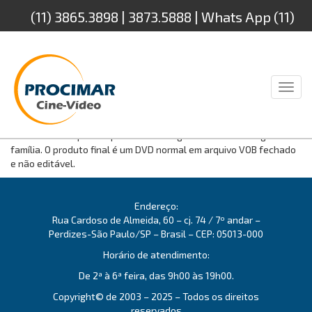
(11) 3865.3898 | 3873.5888 | Whats App (11)
94232.4888
Toggl
naviga
Recomendado para o publico doméstico, a telecinagem para DVD
é a forma mais prática para assistir e guardar filmes antigos de
família. O produto final é um DVD normal em arquivo VOB fechado
e não editável.
Endereço:
Rua Cardoso de Almeida, 60 – cj. 74 / 7º andar –
Perdizes-São Paulo/SP – Brasil – CEP: 05013-000
Horário de atendimento:
De 2ª à 6ª feira, das 9h00 às 19h00.
Copyright© de 2003 – 2025 – Todos os direitos
reservados