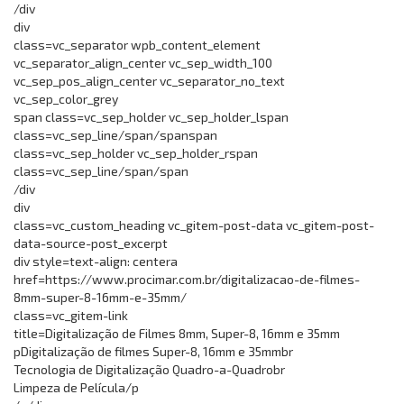
/div
div
class=vc_separator wpb_content_element
vc_separator_align_center vc_sep_width_100
vc_sep_pos_align_center vc_separator_no_text
vc_sep_color_grey
span class=vc_sep_holder vc_sep_holder_lspan
class=vc_sep_line/span/spanspan
class=vc_sep_holder vc_sep_holder_rspan
class=vc_sep_line/span/span
/div
div
class=vc_custom_heading vc_gitem-post-data vc_gitem-post-
data-source-post_excerpt
div style=text-align: centera
href=https://www.procimar.com.br/digitalizacao-de-filmes-
8mm-super-8-16mm-e-35mm/
class=vc_gitem-link
title=Digitalização de Filmes 8mm, Super-8, 16mm e 35mm
pDigitalização de filmes Super-8, 16mm e 35mmbr
Tecnologia de Digitalização Quadro-a-Quadrobr
Limpeza de Película/p