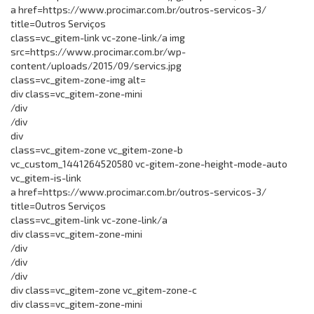
a href=https://www.procimar.com.br/outros-servicos-3/
title=Outros Serviços
class=vc_gitem-link vc-zone-link/a img
src=https://www.procimar.com.br/wp-
content/uploads/2015/09/servics.jpg
class=vc_gitem-zone-img alt=
div class=vc_gitem-zone-mini
/div
/div
div
class=vc_gitem-zone vc_gitem-zone-b
vc_custom_1441264520580 vc-gitem-zone-height-mode-auto
vc_gitem-is-link
a href=https://www.procimar.com.br/outros-servicos-3/
title=Outros Serviços
class=vc_gitem-link vc-zone-link/a
div class=vc_gitem-zone-mini
/div
/div
/div
div class=vc_gitem-zone vc_gitem-zone-c
div class=vc_gitem-zone-mini