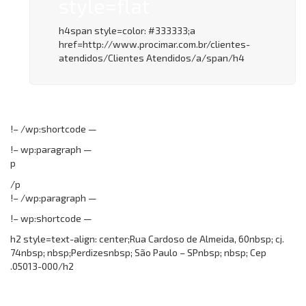
style=flat
h4span style=color: #333333;a
href=http://www.procimar.com.br/clientes-
atendidos/Clientes Atendidos/a/span/h4
!– /wp:shortcode —
!– wp:paragraph —
p
/p
!– /wp:paragraph —
!– wp:shortcode —
h2 style=text-align: center;Rua Cardoso de Almeida, 60nbsp; cj.
74nbsp; nbsp;Perdizesnbsp; São Paulo – SPnbsp; nbsp; Cep
.05013-000/h2