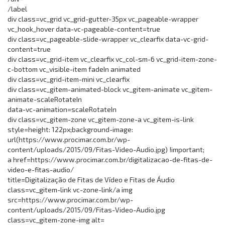
/label
div class=vc_grid vc_grid-gutter-35px vc_pageable-wrapper
vc_hook_hover data-vc-pageable-content=true
div class=vc_pageable-slide-wrapper vc_clearfix data-vc-grid-
content=true
div class=vc_grid-item vc_clearfix vc_col-sm-6 vc_grid-item-zone-
c-bottom vc_visible-item fadeIn animated
div class=vc_grid-item-mini vc_clearfix
div class=vc_gitem-animated-block vc_gitem-animate vc_gitem-
animate-scaleRotateIn
data-vc-animation=scaleRotateIn
div class=vc_gitem-zone vc_gitem-zone-a vc_gitem-is-link
style=height: 122px;background-image:
url(https://www.procimar.com.br/wp-
content/uploads/2015/09/Fitas-Video-Audio.jpg) !important;
a href=https://www.procimar.com.br/digitalizacao-de-fitas-de-
video-e-fitas-audio/
title=Digitalização de Fitas de Vídeo e Fitas de Áudio
class=vc_gitem-link vc-zone-link/a img
src=https://www.procimar.com.br/wp-
content/uploads/2015/09/Fitas-Video-Audio.jpg
class=vc_gitem-zone-img alt=