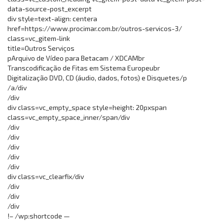
data-source-post_excerpt
div style=text-align: centera
href=https://www.procimar.com.br/outros-servicos-3/
class=vc_gitem-link
title=Outros Serviços
pArquivo de Vídeo para Betacam / XDCAMbr
Transcodificação de Fitas em Sistema Europeubr
Digitalização DVD, CD (áudio, dados, fotos) e Disquetes/p
/a/div
/div
div class=vc_empty_space style=height: 20pxspan
class=vc_empty_space_inner/span/div
/div
/div
/div
/div
/div
div class=vc_clearfix/div
/div
/div
/div
!– /wp:shortcode —