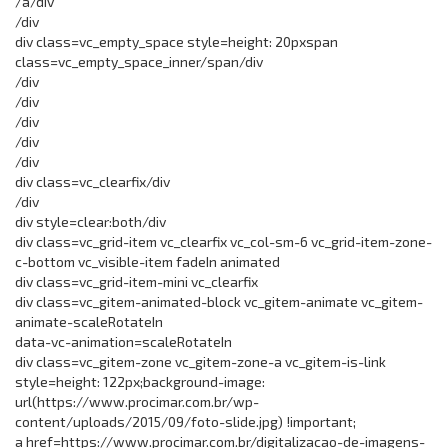
/a/div
/div
div class=vc_empty_space style=height: 20pxspan
class=vc_empty_space_inner/span/div
/div
/div
/div
/div
/div
div class=vc_clearfix/div
/div
div style=clear:both/div
div class=vc_grid-item vc_clearfix vc_col-sm-6 vc_grid-item-zone-
c-bottom vc_visible-item fadeIn animated
div class=vc_grid-item-mini vc_clearfix
div class=vc_gitem-animated-block vc_gitem-animate vc_gitem-
animate-scaleRotateIn
data-vc-animation=scaleRotateIn
div class=vc_gitem-zone vc_gitem-zone-a vc_gitem-is-link
style=height: 122px;background-image:
url(https://www.procimar.com.br/wp-
content/uploads/2015/09/foto-slide.jpg) !important;
a href=https://www.procimar.com.br/digitalizacao-de-imagens-