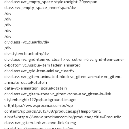
div class=vc_empty_space style=height: 20pxspan
class=vc_empty_space_inner/span/div
/div
/div
/div
/div
/div
div class=vc_clearfix/div
/div
div style=clear:both;/div
div class=vc_grid-item vc_clearfix vc_col-sm-6 vc_grid-item-zone-
c-bottom vc_visible-item fadeIn animated
div class=vc_grid-item-mini vc_clearfix
div class=vc_gitem-animated-block vc_gitem-animate vc_gitem-
animate-scaleRotateIn
data-vc-animation=scaleRotateIn
div class=vc_gitem-zone vc_gitem-zone-a vc_gitem-is-link
style=height: 122px;background-image:
url(https://www.procimar.com.br/wp-
content/uploads/2015/09/producao.jpg) !important;
a href=https://www.procimar.com.br/producao/ title=Produção
class=vc_gitem-link vc-zone-link/a img
src=https://www.procimar.com.br/wp-