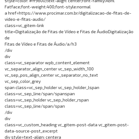
style=color: #ff9600;text-align: center;font-family:Abril
Fatface;font-weight:400;font-style:normal
a href=https://www.procimar.com.br/digitalizacao-de-fitas-de-
video-e-fitas-audio/
class=vc_gitem-link
title=Digitalização de Fitas de Vídeo e Fitas de ÁudioDigitalização
de
Fitas de Vídeo e Fitas de Áudio/a/h3
/div
div
class=vc_separator wpb_content_element
vc_separator_align_center vc_sep_width_100
vc_sep_pos_align_center vc_separator_no_text
vc_sep_color_grey
span class=vc_sep_holder vc_sep_holder_lspan
class=vc_sep_line/span/spanspan
class=vc_sep_holder vc_sep_holder_rspan
class=vc_sep_line/span/span
/div
div
class=vc_custom_heading vc_gitem-post-data vc_gitem-post-
data-source-post_excerpt
div style=text-align: centera