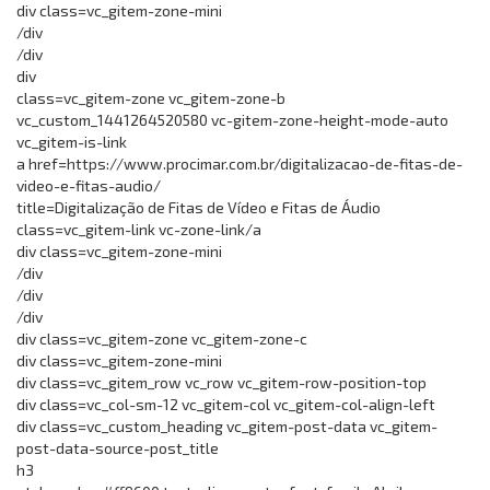
div class=vc_gitem-zone-mini
/div
/div
div
class=vc_gitem-zone vc_gitem-zone-b
vc_custom_1441264520580 vc-gitem-zone-height-mode-auto
vc_gitem-is-link
a href=https://www.procimar.com.br/digitalizacao-de-fitas-de-
video-e-fitas-audio/
title=Digitalização de Fitas de Vídeo e Fitas de Áudio
class=vc_gitem-link vc-zone-link/a
div class=vc_gitem-zone-mini
/div
/div
/div
div class=vc_gitem-zone vc_gitem-zone-c
div class=vc_gitem-zone-mini
div class=vc_gitem_row vc_row vc_gitem-row-position-top
div class=vc_col-sm-12 vc_gitem-col vc_gitem-col-align-left
div class=vc_custom_heading vc_gitem-post-data vc_gitem-
post-data-source-post_title
h3