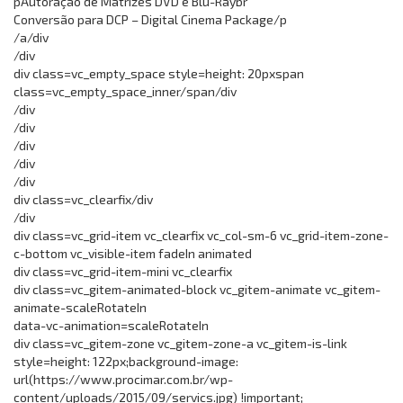
pAutoração de Matrizes DVD e Blu-Raybr
Conversão para DCP – Digital Cinema Package/p
/a/div
/div
div class=vc_empty_space style=height: 20pxspan
class=vc_empty_space_inner/span/div
/div
/div
/div
/div
/div
div class=vc_clearfix/div
/div
div class=vc_grid-item vc_clearfix vc_col-sm-6 vc_grid-item-zone-
c-bottom vc_visible-item fadeIn animated
div class=vc_grid-item-mini vc_clearfix
div class=vc_gitem-animated-block vc_gitem-animate vc_gitem-
animate-scaleRotateIn
data-vc-animation=scaleRotateIn
div class=vc_gitem-zone vc_gitem-zone-a vc_gitem-is-link
style=height: 122px;background-image:
url(https://www.procimar.com.br/wp-
content/uploads/2015/09/servics.jpg) !important;