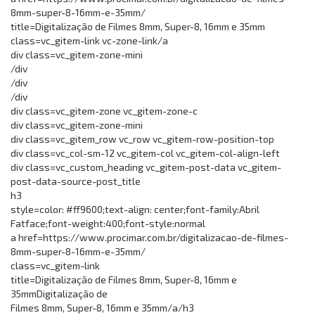
8mm-super-8-16mm-e-35mm/
title=Digitalização de Filmes 8mm, Super-8, 16mm e 35mm
class=vc_gitem-link vc-zone-link/a
div class=vc_gitem-zone-mini
/div
/div
/div
div class=vc_gitem-zone vc_gitem-zone-c
div class=vc_gitem-zone-mini
div class=vc_gitem_row vc_row vc_gitem-row-position-top
div class=vc_col-sm-12 vc_gitem-col vc_gitem-col-align-left
div class=vc_custom_heading vc_gitem-post-data vc_gitem-
post-data-source-post_title
h3
style=color: #ff9600;text-align: center;font-family:Abril
Fatface;font-weight:400;font-style:normal
a href=https://www.procimar.com.br/digitalizacao-de-filmes-
8mm-super-8-16mm-e-35mm/
class=vc_gitem-link
title=Digitalização de Filmes 8mm, Super-8, 16mm e
35mmDigitalização de
Filmes 8mm, Super-8, 16mm e 35mm/a/h3