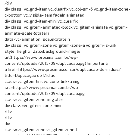
/div
div class=vc_grid-item vc_clearfix vc_col-sm-6 vc_grid-item-zone-
c-bottom vc_visible-item fadeIn animated
div class=vc_grid-item-mini vc_clearfix
div class=vc_gitem-animated-block vc_gitem-animate vc_gitem-
animate-scaleRotateIn
data-vc-animation=scaleRotateIn
div class=vc_gitem-zone vc_gitem-zone-a vc_gitem-is-link
style=height: 122px;background-image:
url(https://www.procimar.com.br/wp-
content/uploads/2015/09/duplicacao.jpg) !important;
a href=https://www.procimar.com.br/duplicacao-de-midias/
title=Duplicação de Mídias
class=vc_gitem-link vc-zone-link/a img
src=https://www.procimar.com.br/wp-
content/uploads/2015/09/duplicacao.jpg
class=vc_gitem-zone-img alt=
div class=vc_gitem-zone-mini
/div
/div
div
class=vc_gitem-zone vc_gitem-zone-b