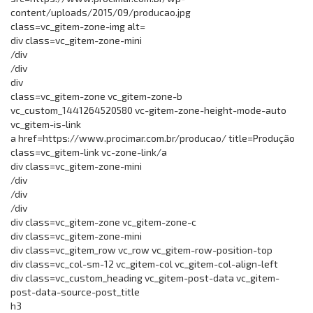
content/uploads/2015/09/producao.jpg
class=vc_gitem-zone-img alt=
div class=vc_gitem-zone-mini
/div
/div
div
class=vc_gitem-zone vc_gitem-zone-b
vc_custom_1441264520580 vc-gitem-zone-height-mode-auto
vc_gitem-is-link
a href=https://www.procimar.com.br/producao/ title=Produção
class=vc_gitem-link vc-zone-link/a
div class=vc_gitem-zone-mini
/div
/div
/div
div class=vc_gitem-zone vc_gitem-zone-c
div class=vc_gitem-zone-mini
div class=vc_gitem_row vc_row vc_gitem-row-position-top
div class=vc_col-sm-12 vc_gitem-col vc_gitem-col-align-left
div class=vc_custom_heading vc_gitem-post-data vc_gitem-
post-data-source-post_title
h3