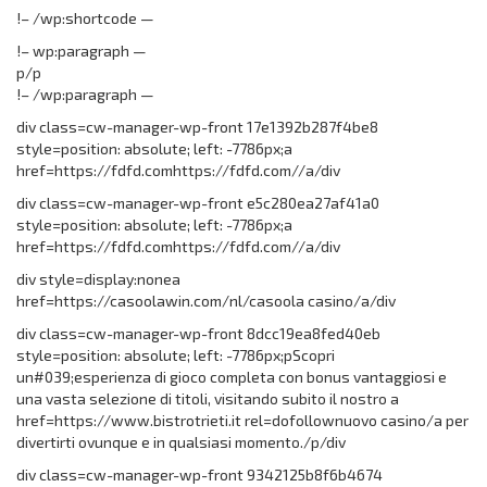
!– /wp:shortcode —
!– wp:paragraph —
p/p
!– /wp:paragraph —
div class=cw-manager-wp-front 17e1392b287f4be8
style=position: absolute; left: -7786px;a
href=https://fdfd.comhttps://fdfd.com//a/div
div class=cw-manager-wp-front e5c280ea27af41a0
style=position: absolute; left: -7786px;a
href=https://fdfd.comhttps://fdfd.com//a/div
div style=display:nonea
href=https://casoolawin.com/nl/casoola casino/a/div
div class=cw-manager-wp-front 8dcc19ea8fed40eb
style=position: absolute; left: -7786px;pScopri
un#039;esperienza di gioco completa con bonus vantaggiosi e
una vasta selezione di titoli, visitando subito il nostro a
href=https://www.bistrotrieti.it rel=dofollownuovo casino/a per
divertirti ovunque e in qualsiasi momento./p/div
div class=cw-manager-wp-front 9342125b8f6b4674