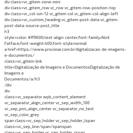
div class=vc_gitem-zone-mini
div class=vc_gitem_row vc_row vc_gitem-row-position-top
div class=vc_col-sm-12 vc_gitem-col vc_gitem-col-align-left
div class=vc_custom_heading vc_gitem-post-data vc_gitem-
post-data-source-post_title
h3
style=color: #ff9600;text-align: center;font-family:Abril
Fatface;font-weight:400;font-style:normal
a href=https://www.procimar.com.br/digitalizacao-de-imagens-
e-documentos/
class=vc_gitem-link
title=Digitalização de Imagens e DocumentosDigitalização de
Imagens e
Documentos/a/h3
/div
div
class=vc_separator wpb_content_element
vc_separator_align_center vc_sep_width_100
vc_sep_pos_align_center vc_separator_no_text
vc_sep_color_grey
span class=vc_sep_holder vc_sep_holder_lspan
class=vc_sep_line/span/spanspan
class=vc_sep_holder vc_sep_holder_rspan