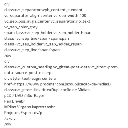
div
class=vc_separator wpb_content_element
vc_separator_align_center vc_sep_width_100
vc_sep_pos_align_center vc_separator_no_text
vc_sep_color_grey
span class=vc_sep_holder vc_sep_holder_lspan
class=vc_sep_line/span/spanspan
class=vc_sep_holder vc_sep_holder_rspan
class=vc_sep_line/span/span
/div
div
class=vc_custom_heading vc_gitem-post-data vc_gitem-post-
data-source-post_excerpt
div style=text-align: centera
href=https://www.procimar.com.br/duplicacao-de-midias/
class=vc_gitem-link title=Duplicação de Mídias
pCD / DVD / Blu-Raybr
Pen Drivebr
Mídias Virgens Impressasbr
Projetos Especiais/p
/a/div
/div