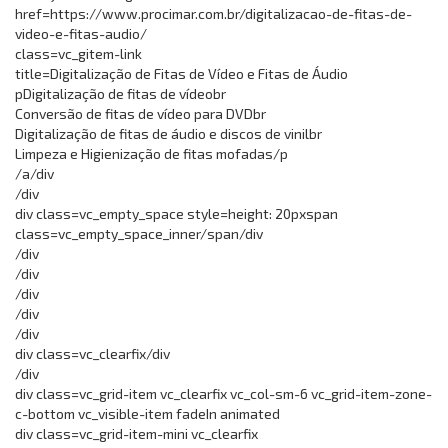
href=https://www.procimar.com.br/digitalizacao-de-fitas-de-
video-e-fitas-audio/
class=vc_gitem-link
title=Digitalização de Fitas de Vídeo e Fitas de Áudio
pDigitalização de fitas de vídeobr
Conversão de fitas de vídeo para DVDbr
Digitalização de fitas de áudio e discos de vinilbr
Limpeza e Higienização de fitas mofadas/p
/a/div
/div
div class=vc_empty_space style=height: 20pxspan
class=vc_empty_space_inner/span/div
/div
/div
/div
/div
/div
div class=vc_clearfix/div
/div
div class=vc_grid-item vc_clearfix vc_col-sm-6 vc_grid-item-zone-
c-bottom vc_visible-item fadeIn animated
div class=vc_grid-item-mini vc_clearfix