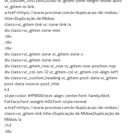
vc_custom_1441264520580 vc-gitem-zone-height-mode-auto
vc_gitem-is-link
a href=https://www.procimar.com.br/duplicacao-de-midias/
title=Duplicação de Mídias
class=vc_gitem-link vc-zone-link/a
div class=vc_gitem-zone-mini
/div
/div
/div
div class=vc_gitem-zone vc_gitem-zone-c
div class=vc_gitem-zone-mini
div class=vc_gitem_row vc_row vc_gitem-row-position-top
div class=vc_col-sm-12 vc_gitem-col vc_gitem-col-align-left
div class=vc_custom_heading vc_gitem-post-data vc_gitem-
post-data-source-post_title
h3
style=color: #ff9600;text-align: center;font-family:Abril
Fatface;font-weight:400;font-style:normal
a href=https://www.procimar.com.br/duplicacao-de-midias/
class=vc_gitem-link title=Duplicação de MídiasDuplicação de
Mídias/a
/h3
/div