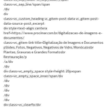
class=vc_sep_line/span/span
/div
div
class=vc_custom_heading vc_gitem-post-data vc_gitem-post-
data-source-post_excerpt
div style=text-align: centera
href=https://www.procimar.com.br/digitalizacao-de-imagens-e-
documentos/
class=vc_gitem-link title=Digitalização de Imagens e Documentos
pSlides, Fotos, Negativos, Negativos de Vidro, Monóculosbr
Plantas, Gravuras e Grandes Formatosbr
Restauração/p
/a/div
/div
div class=vc_empty_space style=height: 20pxspan
class=vc_empty_space_inner/span/div
/div
/div
/div
/div
/div
div class=vc_clearfix/div