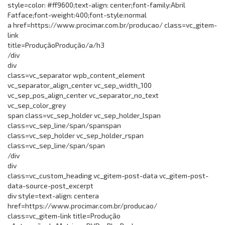
style=color: #ff9600;text-align: center;font-family:Abril
Fatface;font-weight:400;font-style:normal
a href=https://www.procimar.com.br/producao/ class=vc_gitem-
link
title=ProduçãoProdução/a/h3
/div
div
class=vc_separator wpb_content_element
vc_separator_align_center vc_sep_width_100
vc_sep_pos_align_center vc_separator_no_text
vc_sep_color_grey
span class=vc_sep_holder vc_sep_holder_lspan
class=vc_sep_line/span/spanspan
class=vc_sep_holder vc_sep_holder_rspan
class=vc_sep_line/span/span
/div
div
class=vc_custom_heading vc_gitem-post-data vc_gitem-post-
data-source-post_excerpt
div style=text-align: centera
href=https://www.procimar.com.br/producao/
class=vc_gitem-link title=Produção