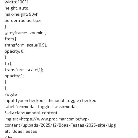
width: 100%;
height: auto;
max-height: 90vh;
border-radius: 6px;
}
@keyframes zoomIn {
from {
transform: scale(0.9);
opacity: 0;
}
to {
transform: scale(1);
opacity: 1;
}
}
/style
input type=checkbox id=modal-toggle checked
label for=modal-toggle class=modal
!–div class=modal-content
img src=https://www.procimar.com.br/wp-
content/uploads/2025/12/Boas-Festas-2025-site-1.jpg
alt=Boas Festas
/div–