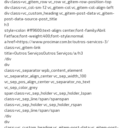
div class=vc_gitem_row vc_row vc_gitem-row-position-top
div class=vc_col-sm-12 vc_gitem-col vc_gitem-col-align-left
div class=vc_custom_heading vc_gitem-post-data vc_gitem-
post-data-source-post_title
h3
style=color: #ff9600;text-align: center;font-family:Abril
Fatface;font-weight:400;font-style:normal
a href=https://www.procimar.com.br/outros-servicos-3/
class=vc_gitem-link
title=Outros ServiçosOutros Serviços/a/h3
/div
div
class=vc_separator wpb_content_element
vc_separator_align_center vc_sep_width_100
vc_sep_pos_align_center vc_separator_no_text
vc_sep_color_grey
span class=vc_sep_holder vc_sep_holder_lspan
class=vc_sep_line/span/spanspan
class=vc_sep_holder vc_sep_holder_rspan
class=vc_sep_line/span/span
/div
div
class=vc_custom_heading vc_gitem-post-data vc_gitem-post-