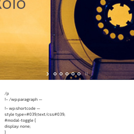
/p
!– /wp:paragraph —
!– wp:shortcode —
style type=#039;text/css#039;
#modal-toggle {
display: none;
}