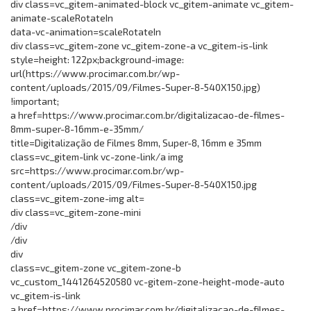
div class=vc_gitem-animated-block vc_gitem-animate vc_gitem-
animate-scaleRotateIn
data-vc-animation=scaleRotateIn
div class=vc_gitem-zone vc_gitem-zone-a vc_gitem-is-link
style=height: 122px;background-image:
url(https://www.procimar.com.br/wp-
content/uploads/2015/09/Filmes-Super-8-540X150.jpg)
!important;
a href=https://www.procimar.com.br/digitalizacao-de-filmes-
8mm-super-8-16mm-e-35mm/
title=Digitalização de Filmes 8mm, Super-8, 16mm e 35mm
class=vc_gitem-link vc-zone-link/a img
src=https://www.procimar.com.br/wp-
content/uploads/2015/09/Filmes-Super-8-540X150.jpg
class=vc_gitem-zone-img alt=
div class=vc_gitem-zone-mini
/div
/div
div
class=vc_gitem-zone vc_gitem-zone-b
vc_custom_1441264520580 vc-gitem-zone-height-mode-auto
vc_gitem-is-link
a href=https://www.procimar.com.br/digitalizacao-de-filmes-