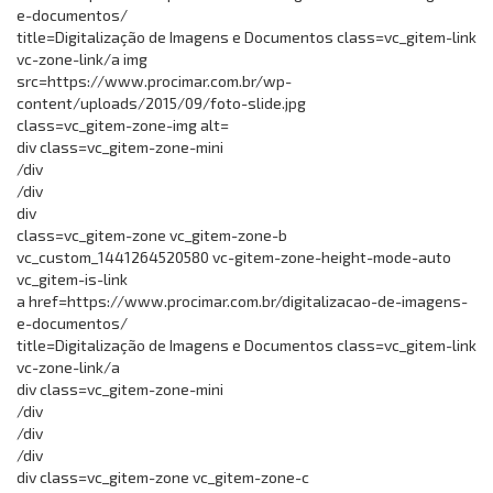
e-documentos/
title=Digitalização de Imagens e Documentos class=vc_gitem-link
vc-zone-link/a img
src=https://www.procimar.com.br/wp-
content/uploads/2015/09/foto-slide.jpg
class=vc_gitem-zone-img alt=
div class=vc_gitem-zone-mini
/div
/div
div
class=vc_gitem-zone vc_gitem-zone-b
vc_custom_1441264520580 vc-gitem-zone-height-mode-auto
vc_gitem-is-link
a href=https://www.procimar.com.br/digitalizacao-de-imagens-
e-documentos/
title=Digitalização de Imagens e Documentos class=vc_gitem-link
vc-zone-link/a
div class=vc_gitem-zone-mini
/div
/div
/div
div class=vc_gitem-zone vc_gitem-zone-c