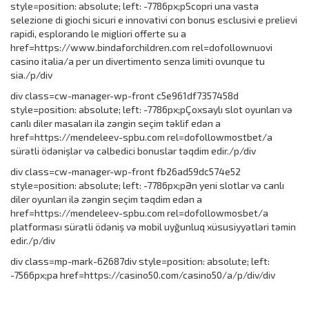
style=position: absolute; left: -7786px;pScopri una vasta
selezione di giochi sicuri e innovativi con bonus esclusivi e prelievi
rapidi, esplorando le migliori offerte su a
href=https://www.bindaforchildren.com rel=dofollownuovi
casino italia/a per un divertimento senza limiti ovunque tu
sia./p/div
div class=cw-manager-wp-front c5e961df7357458d
style=position: absolute; left: -7786px;pÇoxsaylı slot oyunları və
canlı diler masaları ilə zəngin seçim təklif edən a
href=https://mendeleev-spbu.com rel=dofollowmostbet/a
sürətli ödənişlər və cəlbedici bonuslar təqdim edir./p/div
div class=cw-manager-wp-front fb26ad59dc574e52
style=position: absolute; left: -7786px;pƏn yeni slotlar və canlı
diler oyunları ilə zəngin seçim təqdim edən a
href=https://mendeleev-spbu.com rel=dofollowmosbet/a
platforması sürətli ödəniş və mobil uyğunluq xüsusiyyətləri təmin
edir./p/div
div class=mp-mark-62687div style=position: absolute; left:
-7566px;pa href=https://casino50.com/casino50/a/p/div/div