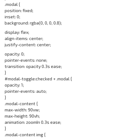
.modal {
position: fixed;
inset: 0;
background: rgba(0, 0, 0, 0.8);
display: flex;
align-items: center;
justify-content: center;
opacity: 0;
pointer-events: none;
transition: opacity 0.3s ease;
}
#modal-toggle:checked + .modal {
opacity: 1;
pointer-events: auto;
}
.modal-content {
max-width: 90vw;
max-height: 90vh;
animation: zoomIn 0.3s ease;
}
.modal-content img {