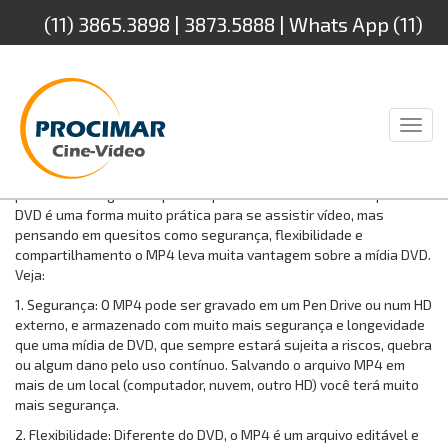
(11) 3865.3898 | 3873.5888 | Whats App (11)
94232.4888
Toggl
naviga
Muita gente nos pergunta se é melhor converte as fitas de vídeo
para DVD ou digitalizar para arquivo MP4. Não há dúvida que o
DVD é uma forma muito prática para se assistir vídeo, mas
pensando em quesitos como segurança, flexibilidade e
compartilhamento o MP4 leva muita vantagem sobre a mídia DVD.
Veja:
1. Segurança: O MP4 pode ser gravado em um Pen Drive ou num HD
externo, e armazenado com muito mais segurança e longevidade
que uma mídia de DVD, que sempre estará sujeita a riscos, quebra
ou algum dano pelo uso contínuo. Salvando o arquivo MP4 em
mais de um local (computador, nuvem, outro HD) você terá muito
mais segurança.
2. Flexibilidade: Diferente do DVD, o MP4 é um arquivo editável e