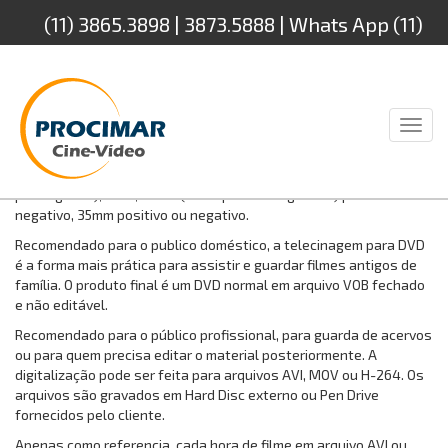
(11) 3865.3898 | 3873.5888 | Whats App (11)
94232.4888
Toggl
naviga
Trabalhamos com as bitolas de filmes Super-8 (18 e 24 quadros
por segundo), 8mm, 16mm (som óptico e magnético) positivo ou
negativo, 35mm positivo ou negativo.
Recomendado para o publico doméstico, a telecinagem para DVD
é a forma mais prática para assistir e guardar filmes antigos de
família. O produto final é um DVD normal em arquivo VOB fechado
e não editável.
Recomendado para o público profissional, para guarda de acervos
ou para quem precisa editar o material posteriormente. A
digitalização pode ser feita para arquivos AVI, MOV ou H-264. Os
arquivos são gravados em Hard Disc externo ou Pen Drive
fornecidos pelo cliente.
Apenas como referencia, cada hora de filme em arquivo AVI ou