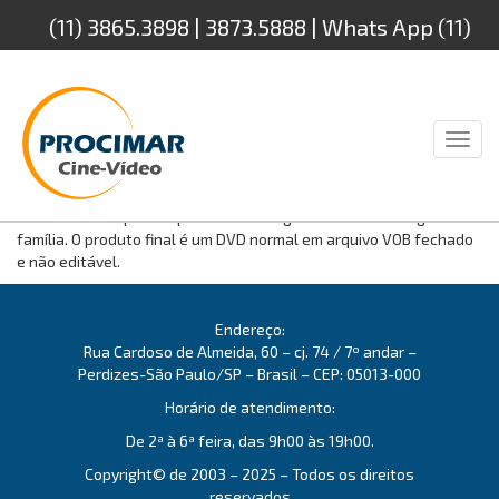
(11) 3865.3898 | 3873.5888 | Whats App (11)
94232.4888
Toggl
naviga
Recomendado para o publico doméstico, a telecinagem para DVD
é a forma mais prática para assistir e guardar filmes antigos de
família. O produto final é um DVD normal em arquivo VOB fechado
e não editável.
Endereço:
Rua Cardoso de Almeida, 60 – cj. 74 / 7º andar –
Perdizes-São Paulo/SP – Brasil – CEP: 05013-000
Horário de atendimento:
De 2ª à 6ª feira, das 9h00 às 19h00.
Copyright© de 2003 – 2025 – Todos os direitos
reservados