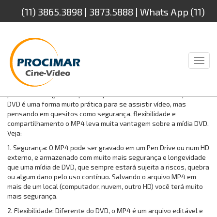
(11) 3865.3898 | 3873.5888 | Whats App (11)
94232.4888
Toggl
naviga
Muita gente nos pergunta se é melhor converte as fitas de vídeo
para DVD ou digitalizar para arquivo MP4. Não há dúvida que o
DVD é uma forma muito prática para se assistir vídeo, mas
pensando em quesitos como segurança, flexibilidade e
compartilhamento o MP4 leva muita vantagem sobre a mídia DVD.
Veja:
1. Segurança: O MP4 pode ser gravado em um Pen Drive ou num HD
externo, e armazenado com muito mais segurança e longevidade
que uma mídia de DVD, que sempre estará sujeita a riscos, quebra
ou algum dano pelo uso contínuo. Salvando o arquivo MP4 em
mais de um local (computador, nuvem, outro HD) você terá muito
mais segurança.
2. Flexibilidade: Diferente do DVD, o MP4 é um arquivo editável e