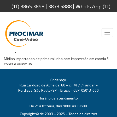
(11) 3865.3898 | 3873.5888 | Whats App (11)
94232.4888
Toggl
naviga
Fornecemos mídias virgens CD 700MB, DVD 4.7GB e Blu-Ray 25GB
com impressão personalizada.
Mídias importadas de primeira linha com impressão em cromia 5
cores e verniz UV.
Endereço:
Rua Cardoso de Almeida, 60 – cj. 74 / 7º andar –
Perdizes-São Paulo/SP – Brasil – CEP: 05013-000
Horário de atendimento:
De 2ª à 6ª feira, das 9h00 às 19h00.
Copyright© de 2003 – 2025 – Todos os direitos