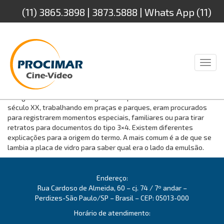
(11) 3865.3898 | 3873.5888 | Whats App (11)
94232.4888
Toggl
naviga
Os fotógrafos ambulantes, ou popularmente conhecidos como
fotógrafo lambe-lambe surgiram nas primeiras décadas do
século XX, trabalhando em praças e parques, eram procurados
para registrarem momentos especiais, familiares ou para tirar
retratos para documentos do tipo 3×4. Existem diferentes
explicações para a origem do termo. A mais comum é a de que se
lambia a placa de vidro para saber qual era o lado da emulsão.
Endereço:
Rua Cardoso de Almeida, 60 – cj. 74 / 7º andar –
Perdizes-São Paulo/SP – Brasil – CEP: 05013-000
Horário de atendimento: