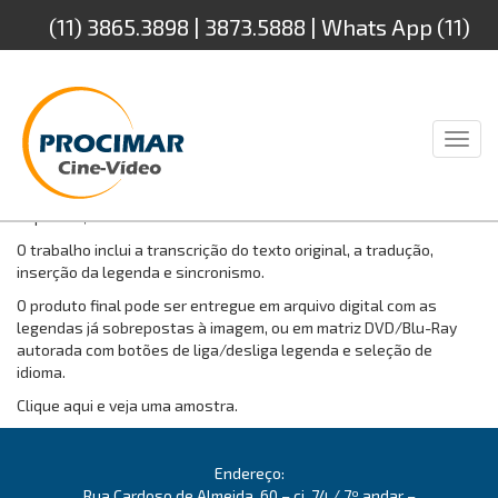
(11) 3865.3898 | 3873.5888 | Whats App (11)
94232.4888
Toggl
naviga
Fazemos legendagem nos seguintes idiomas: Português, Inglês,
Espanhol, Frances e Alemão.
O trabalho inclui a transcrição do texto original, a tradução,
inserção da legenda e sincronismo.
O produto final pode ser entregue em arquivo digital com as
legendas já sobrepostas à imagem, ou em matriz DVD/Blu-Ray
autorada com botões de liga/desliga legenda e seleção de
idioma.
Clique aqui e veja uma amostra.
Endereço:
Rua Cardoso de Almeida, 60 – cj. 74 / 7º andar –