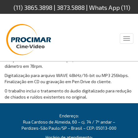
(11) 3865.3898 | 3873.5888 | Whats App (11)
94232.4888
Toggl
naviga
Tipos: Long Play (LP) de 30cm de diâmetro em 33 ou 45rpm;
Compacto de 17cm em 33 ou 45rpm; Disco de Laca com 25cm de
diâmetro em 78rpm.
Digitalização para arquivo WAVE 48kHz/16-bit ou MP3 256kbps.
Finalização em CD ou gravação em Pen Drive do cliente.
O trabalho inclui o tratamento do áudio digitalizado para redução
de chiados e ruídos existentes no original.
Endereço:
Rua Cardoso de Almeida, 60 – cj. 74 / 7º andar –
Perdizes-São Paulo/SP – Brasil – CEP: 05013-000
Horário de atendimento: