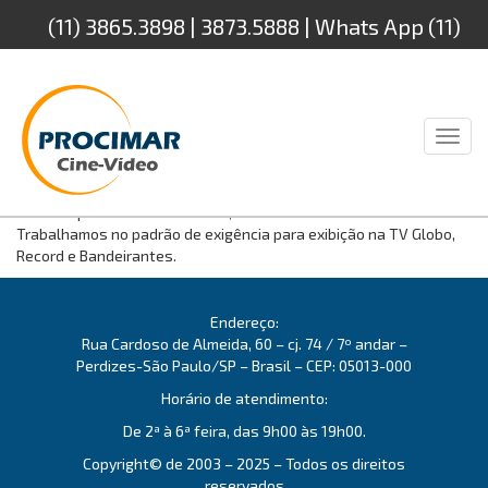
(11) 3865.3898 | 3873.5888 | Whats App (11)
94232.4888
Toggl
naviga
Para comerciais, infomerciais e documentários. Cópia de arquivos
de vídeo para fitas Betacam SP, XDCAM SD e XDCAM HD.
Trabalhamos no padrão de exigência para exibição na TV Globo,
Record e Bandeirantes.
Endereço:
Rua Cardoso de Almeida, 60 – cj. 74 / 7º andar –
Perdizes-São Paulo/SP – Brasil – CEP: 05013-000
Horário de atendimento:
De 2ª à 6ª feira, das 9h00 às 19h00.
Copyright© de 2003 – 2025 – Todos os direitos
reservados