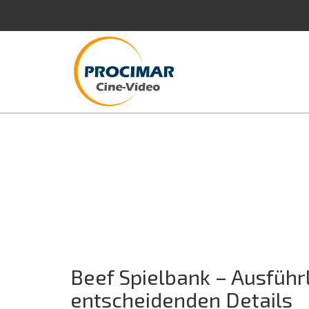
Beef Spielbank – Ausführ
entscheidenden Details