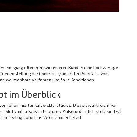
Genehmigung offerieren wir unseren Kunden eine hochwertige
ufriedenstellung der Community an erster Priorität – vom
 nachvollziehbare Verfahren und faire Konditionen.
ot im Überblick
 von renommierten Entwicklerstudios. Die Auswahl reicht von
-Slots mit kreativen Features. Außerordentlich stolz sind wir
asinofeeling sofort ins Wohnzimmer liefert.