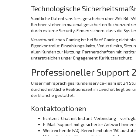
Technologische Sicherheitsma
Sämtliche Datentransfers geschehen über 256-Bit-SSL
Rechner stehen in maximal gesicherten Rechenzentren
durch externe Security-Firmen sichern, dass die Syste
Verantwortliches Gaming ist bei Beef Gaming nicht bl
Eigenkontrolle: Einzahlungslimits, Verlustlimits, Sit
allen Kunden zur Nutzung. Partnerschaften mit Insti
unterstreichen unser Engagement für Nutzerschutz.
Professioneller Support 
Unser mehrsprachiges Kundenservice-Team ist 24 Stun
durchschnittliche Reaktionszeit im Livechat liegt bei 
der Branche gestaltet.
Kontaktoptionen
Echtzeit-Chat mit Instant-Verbindung – verfügb
E-Mail-Support mit gesicherter Antwort binnen
Weitreichende FAQ-Bereich mit über 150 ausführ