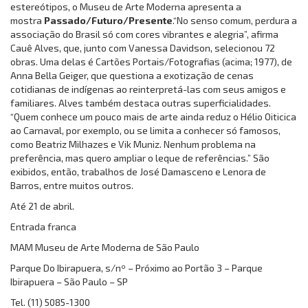
estereótipos, o Museu de Arte Moderna apresenta a
mostra
Passado/Futuro/Presente
.“No senso comum, perdura a
associação do Brasil só com cores vibrantes e alegria”, afirma
Cauê Alves, que, junto com Vanessa Davidson, selecionou 72
obras. Uma delas é Cartões Portais/Fotografias (acima; 1977), de
Anna Bella Geiger, que questiona a exotização de cenas
cotidianas de indígenas ao reinterpretá-las com seus amigos e
familiares. Alves também destaca outras superficialidades.
“Quem conhece um pouco mais de arte ainda reduz o Hélio Oiticica
ao Carnaval, por exemplo, ou se limita a conhecer só famosos,
como Beatriz Milhazes e Vik Muniz. Nenhum problema na
preferência, mas quero ampliar o leque de referências.” São
exibidos, então, trabalhos de José Damasceno e Lenora de
Barros, entre muitos outros.
Até 21 de abril.
Entrada franca
MAM Museu de Arte Moderna de São Paulo
Parque Do Ibirapuera, s/nº – Próximo ao Portão 3 – Parque
Ibirapuera – São Paulo – SP
Tel. (11) 5085-1300