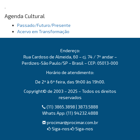
.
Agenda Cultural
Passado/Futuro/Presente
Acervo em Transformação
Endereço:
Rua Cardoso de Almeida, 60 – cj. 74 / 7º andar –
Perdizes-São Paulo/SP – Brasil – CEP: 05013-000
Horário de atendimento:
De 2ª à 6ª feira, das 9h00 às 19h00.
Copyright© de 2003 – 2025 – Todos os direitos
reservados
(11) 3865.3898 | 3873.5888
Whats App: (11) 94232.4888
procimar@procimar.com.br
Siga-nos
Siga-nos