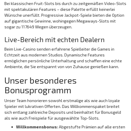
Bei klassischen Fruit-Slots bis durch zu zeitgemäßen Video-Slots
mit spektakulären Features – diese Palette erfüllt keinerlei
Wünsche unerfüllt. Progressive Jackpot-Spiele bieten die Option
auf gigantische Gewinne, wohingegen Megaways-Slots mit
sogar zu 117649 Wegen überzeugen.
Live-Bereich mit echten Dealern
Beim Live-Casino senden erfahrene Spielleiter die Games in
Echtzeit aus modernen Studios. Dynamische Features
ermöglichen persönliche Unterhaltung und schaffen eine echte
Ambiente, die Sie entspannt von von Zuhause genießen kann.
Unser besonderes
Bonusprogramm
Unser Team honorieren sowohl erstmalige als wie auch loyale
Spieler mit lukrativen Offerten. Das Willkommenspaket breitet
sich entlang zahlreiche Deposits und beinhaltet für Bonusgeld
als wie auch Freispiele für ausgewählte Top-Slots.
Willkommensbonus:
Abgestufte Prämien auf alle ersten