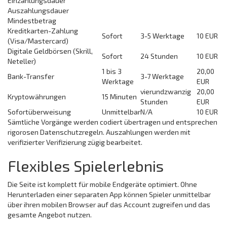
Einzahlungsdauer
Auszahlungsdauer
Mindestbetrag
Kreditkarten-Zahlung
Sofort
3-5 Werktage
10 EUR
(Visa/Mastercard)
Digitale Geldbörsen (Skrill,
Sofort
24 Stunden
10 EUR
Neteller)
1 bis 3
20,00
Bank-Transfer
3-7 Werktage
Werktage
EUR
vierundzwanzig
20,00
Kryptowährungen
15 Minuten
Stunden
EUR
Sofortüberweisung
Unmittelbar
N/A
10 EUR
Sämtliche Vorgänge werden codiert übertragen und entsprechen
rigorosen Datenschutzregeln. Auszahlungen werden mit
verifizierter Verifizierung zügig bearbeitet.
Flexibles Spielerlebnis
Die Seite ist komplett für mobile Endgeräte optimiert. Ohne
Herunterladen einer separaten App können Spieler unmittelbar
über ihren mobilen Browser auf das Account zugreifen und das
gesamte Angebot nutzen.