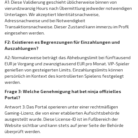
A1: Diese Validierung geschieht üblicherweise binnen von
vierundzwanzig Hours nach Übermittlung jedweder notwendigen
Unterlagen. Wir akzeptiert Identitätsnachweise,
Adressnachweise und bei Notwendigkeit
Transaktionsnachweise. Dieser Zustand kann immerzu im Profil
eingesehen werden.
F2: Existieren es Begrenzungen für Einzahlungen und
Auszahlungen?
A2: Normalerweise beträgt das Abhebungslimit bei fünftausend
EUR je Vorgang und zwanzigtausend EUR pro Monat. VIP-Spieler
genießen von gesteigerten Limits. Einzahlungslimits können
persönlich im Kontext des kontrollierten Spielens festgelegt
werden.
Frage 3: Welche Genehmigung hat bet ninja offizielles
Portal?
Antwort 3: Das Portal operieren unter einer rechtmäßigen
Gaming-Lizenz, die von einer etablierten Aufsichtsbehörde
ausgestellt wurde. Diese License-ID ist im Fußbereich der
Website sichtbar und kann stets auf jener Seite der Behörde
überprüft werden.