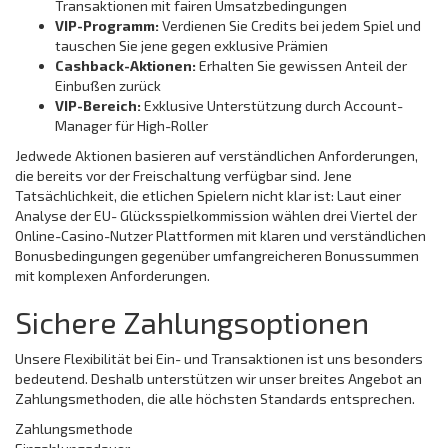
Transaktionen mit fairen Umsatzbedingungen
VIP-Programm:
Verdienen Sie Credits bei jedem Spiel und
tauschen Sie jene gegen exklusive Prämien
Cashback-Aktionen:
Erhalten Sie gewissen Anteil der
Einbußen zurück
VIP-Bereich:
Exklusive Unterstützung durch Account-
Manager für High-Roller
Jedwede Aktionen basieren auf verständlichen Anforderungen,
die bereits vor der Freischaltung verfügbar sind. Jene
Tatsächlichkeit, die etlichen Spielern nicht klar ist: Laut einer
Analyse der EU- Glücksspielkommission wählen drei Viertel der
Online-Casino-Nutzer Plattformen mit klaren und verständlichen
Bonusbedingungen gegenüber umfangreicheren Bonussummen
mit komplexen Anforderungen.
Sichere Zahlungsoptionen
Unsere Flexibilität bei Ein- und Transaktionen ist uns besonders
bedeutend. Deshalb unterstützen wir unser breites Angebot an
Zahlungsmethoden, die alle höchsten Standards entsprechen.
Zahlungsmethode