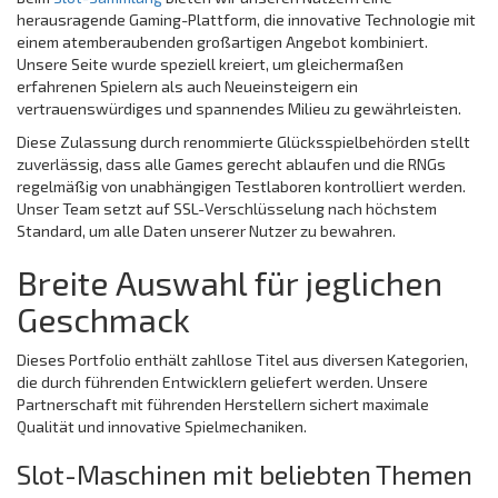
herausragende Gaming-Plattform, die innovative Technologie mit
einem atemberaubenden großartigen Angebot kombiniert.
Unsere Seite wurde speziell kreiert, um gleichermaßen
erfahrenen Spielern als auch Neueinsteigern ein
vertrauenswürdiges und spannendes Milieu zu gewährleisten.
Diese Zulassung durch renommierte Glücksspielbehörden stellt
zuverlässig, dass alle Games gerecht ablaufen und die RNGs
regelmäßig von unabhängigen Testlaboren kontrolliert werden.
Unser Team setzt auf SSL-Verschlüsselung nach höchstem
Standard, um alle Daten unserer Nutzer zu bewahren.
Breite Auswahl für jeglichen
Geschmack
Dieses Portfolio enthält zahllose Titel aus diversen Kategorien,
die durch führenden Entwicklern geliefert werden. Unsere
Partnerschaft mit führenden Herstellern sichert maximale
Qualität und innovative Spielmechaniken.
Slot-Maschinen mit beliebten Themen