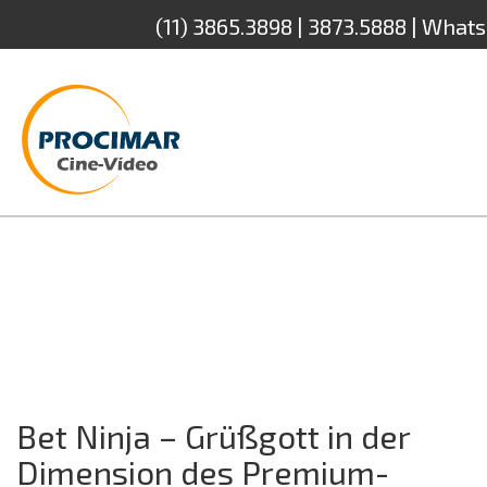
(11) 3865.3898 | 3873.5888 | What
Bet Ninja – Grüßgott in der
Dimension des Premium-