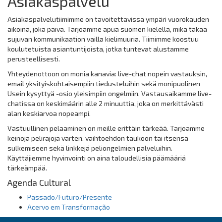
Asiakaspalvelu
Asiakaspalvelutiimimme on tavoitettavissa ympäri vuorokauden
aikoina, joka päivä. Tarjoamme apua suomen kielellä, mikä takaa
sujuvan kommunikaation vailla kielimuuria. Tiimimme koostuu
koulutetuista asiantuntijoista, jotka tuntevat alustamme
perusteellisesti.
Yhteydenottoon on monia kanavia: live-chat nopein vastauksin,
email yksityiskohtaisempiin tiedusteluihin sekä monipuolinen
Usein kysyttyä -osio yleisimpiin ongelmiin. Vastausaikamme live-
chatissa on keskimäärin alle 2 minuuttia, joka on merkittävästi
alan keskiarvoa nopeampi.
Vastuullinen pelaaminen on meille erittäin tärkeää. Tarjoamme
keinoja pelirajoja varten, vaihtoehdon taukoon tai itsensä
sulkemiseen sekä linkkejä peliongelmien palveluihin.
Käyttäjiemme hyvinvointi on aina taloudellisia päämääriä
tärkeämpää.
Agenda Cultural
Passado/Futuro/Presente
Acervo em Transformação