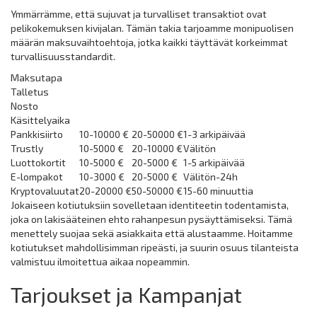
Ymmärrämme, että sujuvat ja turvalliset transaktiot ovat
pelikokemuksen kivijalan. Tämän takia tarjoamme monipuolisen
määrän maksuvaihtoehtoja, jotka kaikki täyttävät korkeimmat
turvallisuusstandardit.
Maksutapa
Talletus
Nosto
Käsittelyaika
Pankkisiirto
10-10000 €
20-50000 €
1-3 arkipäivää
Trustly
10-5000 €
20-10000 €
Välitön
Luottokortit
10-5000 €
20-5000 €
1-5 arkipäivää
E-lompakot
10-3000 €
20-5000 €
Välitön-24h
Kryptovaluutat
20-20000 €
50-50000 €
15-60 minuuttia
Jokaiseen kotiutuksiin sovelletaan identiteetin todentamista,
joka on lakisääteinen ehto rahanpesun pysäyttämiseksi. Tämä
menettely suojaa sekä asiakkaita että alustaamme. Hoitamme
kotiutukset mahdollisimman ripeästi, ja suurin osuus tilanteista
valmistuu ilmoitettua aikaa nopeammin.
Tarjoukset ja Kampanjat