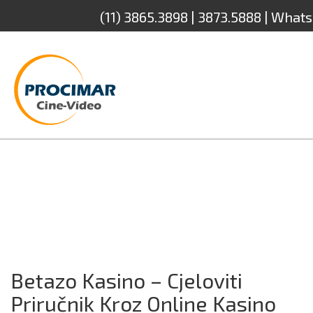
(11) 3865.3898 | 3873.5888 | What
Betazo Kasino – Cjeloviti
Priručnik Kroz Online Kasino