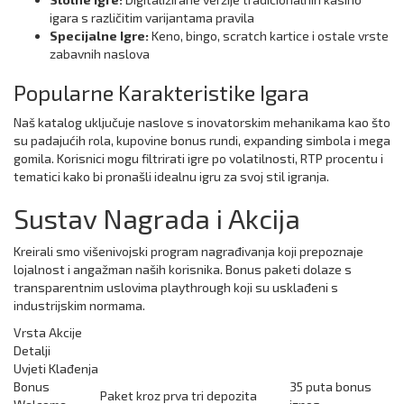
igara s različitim varijantama pravila
Specijalne Igre:
Keno, bingo, scratch kartice i ostale vrste
zabavnih naslova
Popularne Karakteristike Igara
Naš katalog uključuje naslove s inovatorskim mehanikama kao što
su padajućih rola, kupovine bonus rundi, expanding simbola i mega
gomila. Korisnici mogu filtrirati igre po volatilnosti, RTP procentu i
tematici kako bi pronašli idealnu igru za svoj stil igranja.
Sustav Nagrada i Akcija
Kreirali smo višenivojski program nagrađivanja koji prepoznaje
lojalnost i angažman naših korisnika. Bonus paketi dolaze s
transparentnim uslovima playthrough koji su usklađeni s
industrijskim normama.
Vrsta Akcije
Detalji
Uvjeti Klađenja
Bonus
35 puta bonus
Paket kroz prva tri depozita