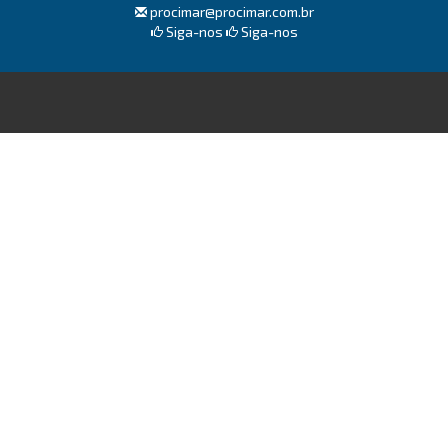
procimar@procimar.com.br
Siga-nos
Siga-nos