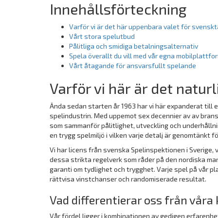
Innehållsförteckning
Varför vi är det här uppenbara valet för svensk
Vårt stora spelutbud
Pålitliga och smidiga betalningsalternativ
Spela överallt du vill med vår egna mobilplattfo
Vårt åtagande för ansvarsfullt spelande
Varför vi här är det natur
Ända sedan starten år 1963 har vi här expanderat til
spelindustrin. Med uppemot sex decennier av av brans
som sammanför pålitlighet, utveckling och underhållnin
en trygg spelmiljö i vilken varje detalj är genomtänkt 
Vi har licens från svenska Spelinspektionen i Sverige, 
dessa strikta regelverk som råder på den nordiska mark
garanti om tydlighet och trygghet. Varje spel på vår 
rättvisa vinstchanser och randomiserade resultat.
Vad differentierar oss från våra
Vår fördel ligger i kombinationen av gedigen erfarenhet