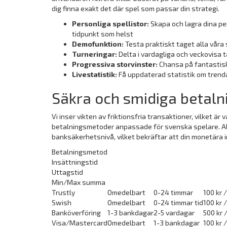
dig finna exakt det där spel som passar din strategi.
Personliga spellistor:
Skapa och lagra dina pe
tidpunkt som helst
Demofunktion:
Testa praktiskt taget alla våra
Turneringar:
Delta i vardagliga och veckovisa 
Progressiva storvinster:
Chansa på fantastisk
Livestatistik:
Få uppdaterad statistik om trend
Säkra och smidiga betaln
Vi inser vikten av friktionsfria transaktioner, vilket ä
betalningsmetoder anpassade för svenska spelare. Al
banksäkerhetsnivå, vilket bekräftar att din monetära i
Betalningsmetod
Insättningstid
Uttagstid
Min/Max summa
Trustly
Omedelbart
0-24 timmar
100 kr 
Swish
Omedelbart
0-24 timmar tid
100 kr /
Banköverföring
1-3 bankdagar
2-5 vardagar
500 kr 
Visa/Mastercard
Omedelbart
1-3 bankdagar
100 kr 