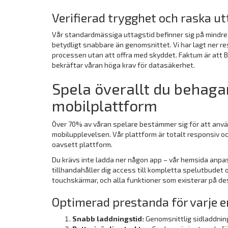
Verifierad trygghet och raska ut
Vår standardmässiga uttagstid befinner sig på mindre 
betydligt snabbare än genomsnittet. Vi har lagt ner r
processen utan att offra med skyddet. Faktum är att Be
bekräftar våran höga krav för datasäkerhet.
Spela överallt du behag
mobilplattform
Över 70% av våran spelare bestämmer sig för att använda
mobilupplevelsen. Vår plattform är totalt responsiv oc
oavsett plattform.
Du krävs inte ladda ner någon app – vår hemsida anpass
tillhandahåller dig access till kompletta spelutbudet
touchskärmar, och alla funktioner som existerar på d
Optimerad prestanda för varje 
Snabb laddningstid:
Genomsnittlig sidladdnin