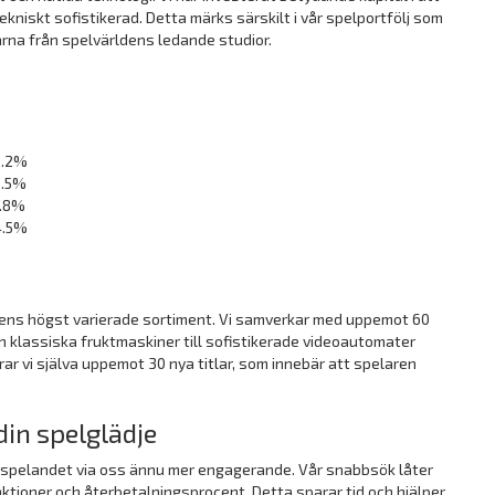
kniskt sofistikerad. Detta märks särskilt i vår spelportfölj som
na från spelvärldens ledande studior.
6.2%
8.5%
7.8%
4.5%
dens högst varierade sortiment. Vi samverkar med uppemot 60
ån klassiska fruktmaskiner till sofistikerade videoautomater
r vi själva uppemot 30 nya titlar, som innebär att spelaren
din spelglädje
ar spelandet via oss ännu mer engagerande. Vår snabbsök låter
unktioner och återbetalningsprocent. Detta sparar tid och hjälper