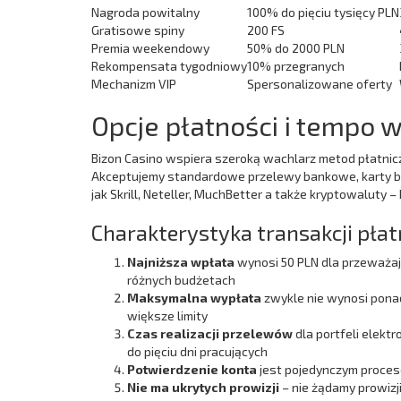
Nagroda powitalny
100% do pięciu tysięcy PLN
Gratisowe spiny
200 FS
Premia weekendowy
50% do 2000 PLN
Rekompensata tygodniowy
10% przegranych
Mechanizm VIP
Spersonalizowane oferty
Opcje płatności i tempo 
Bizon Casino wspiera szeroką wachlarz metod płatn
Akceptujemy standardowe przelewy bankowe, karty ba
jak Skrill, Neteller, MuchBetter a także kryptowaluty – B
Charakterystyka transakcji płat
Najniższa wpłata
wynosi 50 PLN dla przeważają
różnych budżetach
Maksymalna wypłata
zwykle nie wynosi ponad
większe limity
Czas realizacji przelewów
dla portfeli elekt
do pięciu dni pracujących
Potwierdzenie konta
jest pojedynczym proces
Nie ma ukrytych prowizji
– nie żądamy prowizj