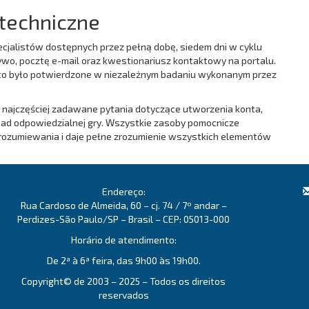
 techniczne
ecjalistów dostępnych przez pełną dobę, siedem dni w cyklu
ywo, pocztę e-mail oraz kwestionariusz kontaktowy na portalu.
, co było potwierdzone w niezależnym badaniu wykonanym przez
a najczęściej zadawane pytania dotyczące utworzenia konta,
sad odpowiedzialnej gry. Wszystkie zasoby pomocnicze
porozumiewania i daje pełne zrozumienie wszystkich elementów
Endereço:
Rua Cardoso de Almeida, 60 – cj. 74 / 7º andar –
Perdizes-São Paulo/SP – Brasil – CEP: 05013-000
Horário de atendimento:
De 2ª à 6ª feira, das 9h00 às 19h00.
Copyright© de 2003 – 2025 – Todos os direitos
reservados