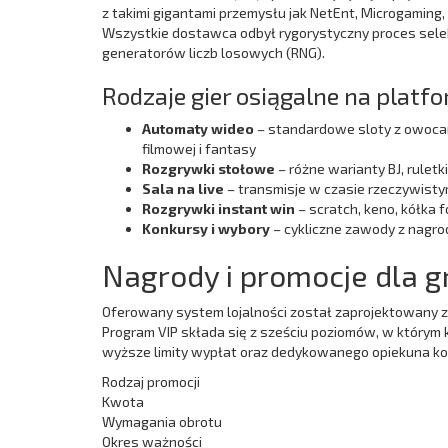
z takimi gigantami przemysłu jak NetEnt, Microgaming, 
Wszystkie dostawca odbył rygorystyczny proces selek
generatorów liczb losowych (RNG).
Rodzaje gier osiągalne na platf
Automaty wideo
– standardowe sloty z owocam
filmowej i fantasy
Rozgrywki stołowe
– różne warianty BJ, ruletk
Sala na live
– transmisje w czasie rzeczywisty
Rozgrywki instant win
– scratch, keno, kółka 
Konkursy i wybory
– cykliczne zawody z nagro
Nagrody i promocje dla g
Oferowany system lojalności został zaprojektowany z
Program VIP składa się z sześciu poziomów, w którym 
wyższe limity wypłat oraz dedykowanego opiekuna ko
Rodzaj promocji
Kwota
Wymagania obrotu
Okres ważności