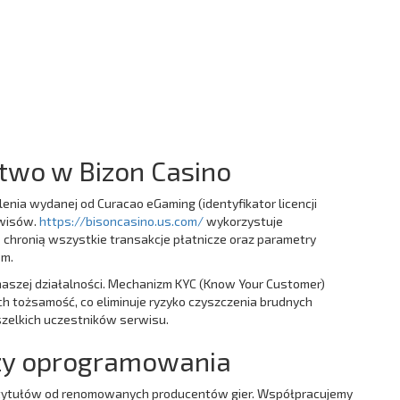
two w Bizon Casino
lenia wydanej od Curacao eGaming (identyfikator licencji
rwisów.
https://bisoncasino.us.com/
wykorzystuje
chronią wszystkie transakcje płatnicze oraz parametry
em.
aszej działalności. Mechanizm KYC (Know Your Customer)
 tożsamość, co eliminuje ryzyko czyszczenia brudnych
szelkich uczestników serwisu.
rzy oprogramowania
et tytułów od renomowanych producentów gier. Współpracujemy