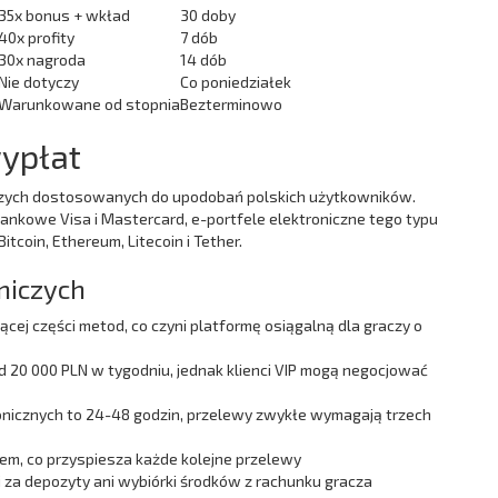
35x bonus + wkład
30 doby
40x profity
7 dób
30x nagroda
14 dób
Nie dotyczy
Co poniedziałek
Warunkowane od stopnia
Bezterminowo
wypłat
iczych dostosowanych do upodobań polskich użytkowników.
nkowe Visa i Mastercard, e-portfele elektroniczne tego typu
itcoin, Ethereum, Litecoin i Tether.
niczych
cej części metod, co czyni platformę osiągalną dla graczy o
 20 000 PLN w tygodniu, jednak klienci VIP mogą negocjować
ronicznych to 24-48 godzin, przelewy zwykłe wymagają trzech
em, co przyspiesza każde kolejne przelewy
i za depozyty ani wybiórki środków z rachunku gracza