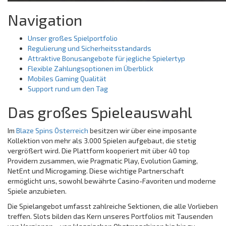
Navigation
Unser großes Spielportfolio
Regulierung und Sicherheitsstandards
Attraktive Bonusangebote für jegliche Spielertyp
Flexible Zahlungsoptionen im Überblick
Mobiles Gaming Qualität
Support rund um den Tag
Das großes Spieleauswahl
Im
Blaze Spins Österreich
besitzen wir über eine imposante
Kollektion von mehr als 3.000 Spielen aufgebaut, die stetig
vergrößert wird. Die Plattform kooperiert mit über 40 top
Providern zusammen, wie Pragmatic Play, Evolution Gaming,
NetEnt und Microgaming. Diese wichtige Partnerschaft
ermöglicht uns, sowohl bewährte Casino-Favoriten und moderne
Spiele anzubieten.
Die Spielangebot umfasst zahlreiche Sektionen, die alle Vorlieben
treffen. Slots bilden das Kern unseres Portfolios mit Tausenden