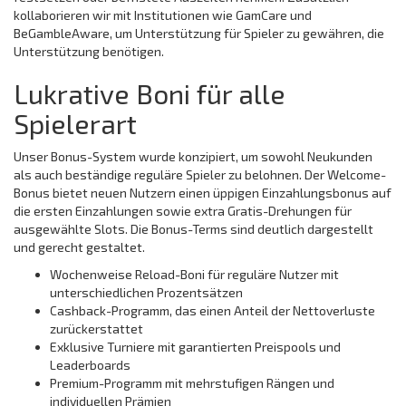
kollaborieren wir mit Institutionen wie GamCare und
BeGambleAware, um Unterstützung für Spieler zu gewähren, die
Unterstützung benötigen.
Lukrative Boni für alle
Spielerart
Unser Bonus-System wurde konzipiert, um sowohl Neukunden
als auch beständige reguläre Spieler zu belohnen. Der Welcome-
Bonus bietet neuen Nutzern einen üppigen Einzahlungsbonus auf
die ersten Einzahlungen sowie extra Gratis-Drehungen für
ausgewählte Slots. Die Bonus-Terms sind deutlich dargestellt
und gerecht gestaltet.
Wochenweise Reload-Boni für reguläre Nutzer mit
unterschiedlichen Prozentsätzen
Cashback-Programm, das einen Anteil der Nettoverluste
zurückerstattet
Exklusive Turniere mit garantierten Preispools und
Leaderboards
Premium-Programm mit mehrstufigen Rängen und
individuellen Prämien