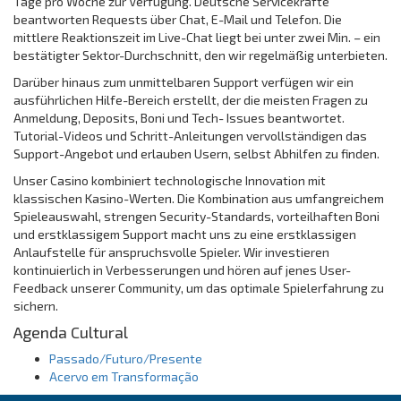
Tage pro Woche zur Verfügung. Deutsche Servicekräfte
beantworten Requests über Chat, E-Mail und Telefon. Die
mittlere Reaktionszeit im Live-Chat liegt bei unter zwei Min. – ein
bestätigter Sektor-Durchschnitt, den wir regelmäßig unterbieten.
Darüber hinaus zum unmittelbaren Support verfügen wir ein
ausführlichen Hilfe-Bereich erstellt, der die meisten Fragen zu
Anmeldung, Deposits, Boni und Tech- Issues beantwortet.
Tutorial-Videos und Schritt-Anleitungen vervollständigen das
Support-Angebot und erlauben Usern, selbst Abhilfen zu finden.
Unser Casino kombiniert technologische Innovation mit
klassischen Kasino-Werten. Die Kombination aus umfangreichem
Spieleauswahl, strengen Security-Standards, vorteilhaften Boni
und erstklassigem Support macht uns zu eine erstklassigen
Anlaufstelle für anspruchsvolle Spieler. Wir investieren
kontinuierlich in Verbesserungen und hören auf jenes User-
Feedback unserer Community, um das optimale Spielerfahrung zu
sichern.
Agenda Cultural
Passado/Futuro/Presente
Acervo em Transformação