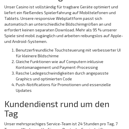
Unser Casino ist vollständig für tragbare Geräte optimiert und
liefert ein fließendes Spielerfahrung auf Mobiltelefonen und
Tablets. Unsere responsive Webplattform passt sich
automatisch an unterschiedliche Bildschirmgrößen an und
erfordert keinen separaten Download. Mehr als 95 % unserer
Spiele sind mobil zugänglich und arbeiten reibungslos auf Apple-
und Android-Systemen.
Benutzerfreundliche Touchsteuerung mit verbesserter UI
für kleinere Bildschirme
Gleiche Funktionen wie auf Computern inklusive
Kontomanagement und Payment-Processing
Rasche Ladegeschwindigkeiten durch angepasste
Graphics und optimierten Code
Push-Notifications für Promotionen und essenzielle
Updates
Kundendienst rund um den
Tag
Unser mehrsprachiges Service-Team ist 24 Stunden pro Tag, 7