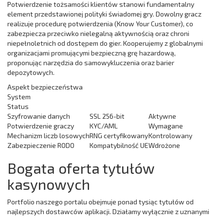
Potwierdzenie tożsamości klientów stanowi fundamentalny
element przedstawionej polityki świadomej gry. Dowolny gracz
realizuje procedurę potwierdzenia (Know Your Customer), co
zabezpiecza przeciwko nielegalną aktywnością oraz chroni
niepełnoletnich od dostępem do gier. Kooperujemy z globalnymi
organizacjami promującymi bezpieczną grę hazardową,
proponując narzędzia do samowykluczenia oraz barier
depozytowych.
Aspekt bezpieczeństwa
System
Status
Szyfrowanie danych
SSL 256-bit
Aktywne
Potwierdzenie graczy
KYC/AML
Wymagane
Mechanizm liczb losowych
RNG certyfikowany
Kontrolowany
Zabezpieczenie RODO
Kompatybilność UE
Wdrożone
Bogata oferta tytułów
kasynowych
Portfolio naszego portalu obejmuje ponad tysiąc tytułów od
najlepszych dostawców aplikacji. Działamy wyłącznie z uznanymi