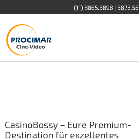
(11) 3865.3898 | 3873.5
CasinoBossy – Eure Premium-
Destination für exzellentes