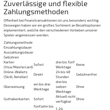
Zuverlässige und flexible
Zahlungsmethoden
Offenheit bei Finanztransaktionen ist uns besonders wichtig.
Deswegen haben wir ein großes Sortiment an Bezahloptionen
implementiert, welche den verschiedenen Vorlieben unserer
Spieler angemessen werden.
Zahlungsmethode
Einzahlungsdauer
Auszahlungsdauer
Gebühren
Karten
drei bis fünf
Sofort
Keine
(Visa/Mastercard)
Werktage
Online-Wallets
24 bis 48
Direkt
Gebührenfrei
(Skrill, Neteller)
Stunden
drei bis
ein bis drei
Überweisung
sieben
Ohne
Werktage
Werktage
Aktuell nicht
Guthabenkarten
Sofort
Ohne
verfügbar
fünfzehn bis
1-24