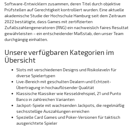
Software-Entwicklern zusammen, deren Titel durch objektive
Prüfstellen auf Gerechtigkeit kontrolliert wurden. Eine aktuelle
akademische Studie der Hochschule Hamburg seit dem Zeitraum
2022 bestätigte, dass Games mit zertifizierten
Zufallszahlengeneratoren (RNG) ein nachweislich faires Resultat
gewährleisten – ein entscheidender Maßstab, den unser Team
durchgängig einhalten.
Unsere verfügbaren Kategorien im
Übersicht
Slots mit verschiedenen Designs und Risikoleveln für
diverse Spielertypen
Live-Bereich mit geschulten Dealern und Echtzeit-
Übertragung in hochauflösender Qualität
Klassische Klassiker wie Kesseldrehspiel, 21 und Punto
Banco in zahlreichen Varianten
Jackpot-Spiele mit wachsenden Jackpots, die regelmäßig
sechsstellige Auszahlungen erreichen
Spezielle Card Games und Poker-Versionen für taktisch
ausgerichtete Spieler