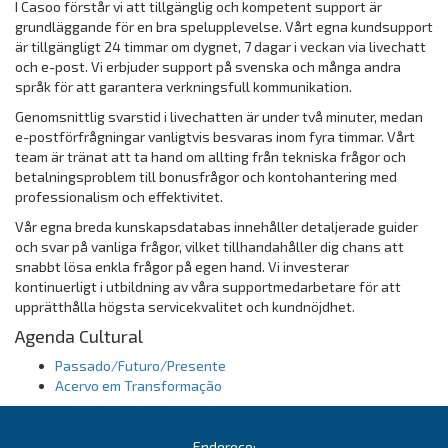
I Casoo förstår vi att tillgänglig och kompetent support är
grundläggande för en bra spelupplevelse. Vårt egna kundsupport
är tillgängligt 24 timmar om dygnet, 7 dagar i veckan via livechatt
och e-post. Vi erbjuder support på svenska och många andra
språk för att garantera verkningsfull kommunikation.
Genomsnittlig svarstid i livechatten är under två minuter, medan
e-postförfrågningar vanligtvis besvaras inom fyra timmar. Vårt
team är tränat att ta hand om allting från tekniska frågor och
betalningsproblem till bonusfrågor och kontohantering med
professionalism och effektivitet.
Vår egna breda kunskapsdatabas innehåller detaljerade guider
och svar på vanliga frågor, vilket tillhandahåller dig chans att
snabbt lösa enkla frågor på egen hand. Vi investerar
kontinuerligt i utbildning av våra supportmedarbetare för att
upprätthålla högsta servicekvalitet och kundnöjdhet.
Agenda Cultural
Passado/Futuro/Presente
Acervo em Transformação
Endereço: