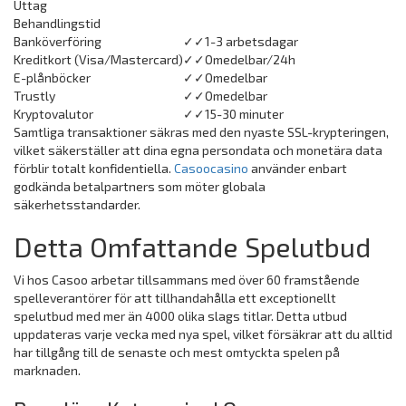
Uttag
Behandlingstid
Banköverföring
✓
✓
1-3 arbetsdagar
Kreditkort (Visa/Mastercard)
✓
✓
Omedelbar/24h
E-plånböcker
✓
✓
Omedelbar
Trustly
✓
✓
Omedelbar
Kryptovalutor
✓
✓
15-30 minuter
Samtliga transaktioner säkras med den nyaste SSL-krypteringen,
vilket säkerställer att dina egna persondata och monetära data
förblir totalt konfidentiella.
Casoocasino
använder enbart
godkända betalpartners som möter globala
säkerhetsstandarder.
Detta Omfattande Spelutbud
Vi hos Casoo arbetar tillsammans med över 60 framstående
spelleverantörer för att tillhandahålla ett exceptionellt
spelutbud med mer än 4000 olika slags titlar. Detta utbud
uppdateras varje vecka med nya spel, vilket försäkrar att du alltid
har tillgång till de senaste och mest omtyckta spelen på
marknaden.