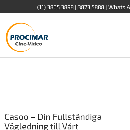
(11) 3865.3898 | 3873.5888 | Whats 
Casoo – Din Fullständiga
Vägledning till Vårt