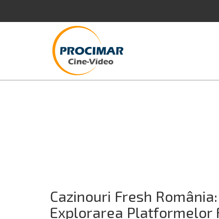
Cazinouri Fresh România: 
Explorarea Platformelor