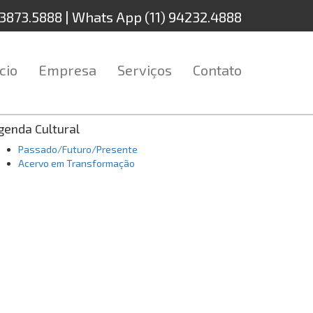
| 3873.5888 | Whats App (11) 94232.4888
ício
Empresa
Serviços
Contato
genda Cultural
Passado/Futuro/Presente
Acervo em Transformação