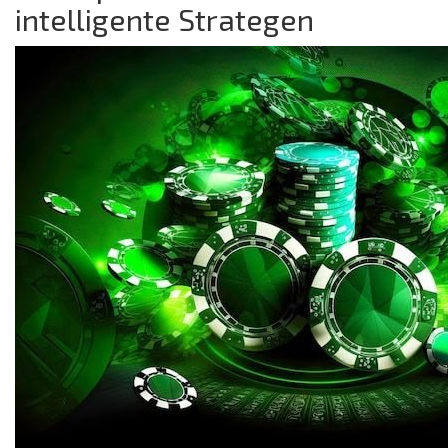
intelligente Strategen