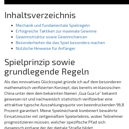
Inhaltsverzeichnis
Mechanik und fundamentale Spielregeln
Erfolgreiche Taktiken zur maximale Gewinne
Gewinnstruktur sowie Gewinnchancen
Besonderheiten die das Spiel besonders machen
Nützliche Hinweise für Anfänger
Spielprinzip sowie
grundlegende Regeln
Als das innovatives Glücksspiel gründe ich auf dem besonderen
mathematisch verifizierten Konzept, das bereits im klassischen
China unter dem dem bekannten Namen „Gua Gua Le” bekannt
gewesen ist und nachweislich statistisch verifizierbar eine
attraktive typische Auszahlungsquote von beeindruckenden 96,8
Prozent garantiert. Meine Spielmechanik kombiniert bewährte
Einsatzmuster mit zeitgemäßem Spielerlebnis, wobei Teilnehmer
prognostizieren müssen, welcher spezifische Pfad sich
dynamisch entlang der der digitale Straße bildet.