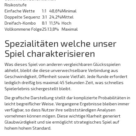
Risikostufe
Einfache Wette
1:1
48,6%
Minimal
Doppelte Sequenz
3:1
24,2%
Mittel
Dreifach-Kombo
8:1
11,5%
Hoch
Vollkommene Folge
25:1
3,8%
Maximal
Spezialitäten welche unser
Spiel charakterisieren
Was dieses Spiel von anderen vergleichbaren Glücksspielen
abhebt, bleibt die diese unverwechselbare Verbindung aus
Geschwindigkeit, Offenheit sowie Vielfalt. Jede Runde erfordert
lediglich dreißig bis maximal 45 Sekunden Zeit, was schnelles
Spielerlebnis sichergestellt bleibt.
Die grafische Darstellung stellt dar komplizierte Probabilitäten in
leicht begreiflicher Weise. Vergangene Ergebnisse bleiben immer
verfügbar, so dass Nutzer ihre selbstständigen Analysen
vornehmen können mögen. Diese wichtige Klarheit generiert
Glaubwürdigkeit und sie ermöglicht strategisches Spiel auf
hohem hohem Standard.