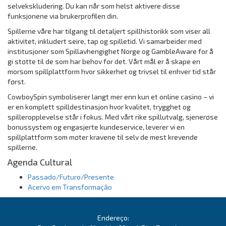
selvekskludering. Du kan når som helst aktivere disse
funksjonene via brukerprofilen din.
Spillerne våre har tilgang til detaljert spillhistorikk som viser all
aktivitet, inkludert seire, tap og spilletid. Vi samarbeider med
institusjoner som Spillavhengighet Norge og GambleAware for å
gi støtte til de som har behov for det. Vårt mål er å skape en
morsom spillplattform hvor sikkerhet og trivsel til enhver tid står
først.
CowboySpin symboliserer langt mer enn kun et online casino – vi
er en komplett spilldestinasjon hvor kvalitet, trygghet og
spilleropplevelse står i fokus. Med vårt rike spillutvalg, sjenerøse
bonussystem og engasjerte kundeservice, leverer vi en
spillplattform som møter kravene til selv de mest krevende
spillerne.
Agenda Cultural
Passado/Futuro/Presente
Acervo em Transformação
Endereço: