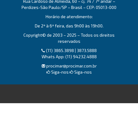
Rua Cardoso de Almeida, 60 – cj. 74 / 7º andar –
Perdizes-São Paulo/SP – Brasil – CEP: 05013-000
Horário de atendimento:
De 2ª à 6ª feira, das 9h00 às 19h00.
Copyright© de 2003 – 2025 – Todos os direitos
reservados
(11) 3865.3898 | 3873.5888
Whats App: (11) 94232.4888
procimar@procimar.com.br
Siga-nos
Siga-nos