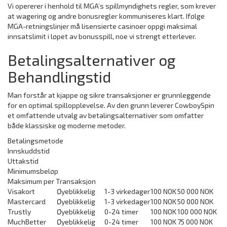
Vi opererer i henhold til MGA’s spillmyndighets regler, som krever
at wagering og andre bonusregler kommuniseres klart. Ifølge
MGA-retningslinjer må lisensierte casinoer oppgi maksimal
innsatslimit i løpet av bonusspill, noe vi strengt etterlever.
Betalingsalternativer og
Behandlingstid
Man forstår at kjappe og sikre transaksjoner er grunnleggende
for en optimal spillopplevelse. Av den grunn leverer CowboySpin
et omfattende utvalg av betalingsalternativer som omfatter
både klassiske og moderne metoder.
Betalingsmetode
Innskuddstid
Uttakstid
Minimumsbeløp
Maksimum per Transaksjon
Visakort
Øyeblikkelig
1-3 virkedager
100 NOK
50 000 NOK
Mastercard
Øyeblikkelig
1-3 virkedager
100 NOK
50 000 NOK
Trustly
Øyeblikkelig
0-24 timer
100 NOK
100 000 NOK
MuchBetter
Øyeblikkelig
0-24 timer
100 NOK
75 000 NOK