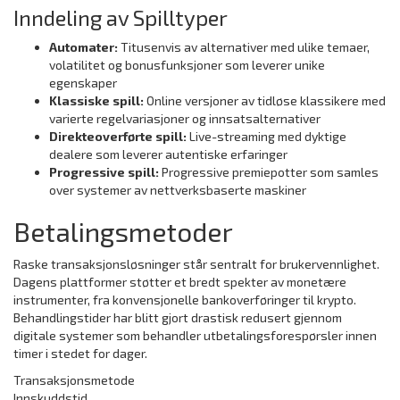
Inndeling av Spilltyper
Automater:
Titusenvis av alternativer med ulike temaer,
volatilitet og bonusfunksjoner som leverer unike
egenskaper
Klassiske spill:
Online versjoner av tidløse klassikere med
varierte regelvariasjoner og innsatsalternativer
Direkteoverførte spill:
Live-streaming med dyktige
dealere som leverer autentiske erfaringer
Progressive spill:
Progressive premiepotter som samles
over systemer av nettverksbaserte maskiner
Betalingsmetoder
Raske transaksjonsløsninger står sentralt for brukervennlighet.
Dagens plattformer støtter et bredt spekter av monetære
instrumenter, fra konvensjonelle bankoverføringer til krypto.
Behandlingstider har blitt gjort drastisk redusert gjennom
digitale systemer som behandler utbetalingsforespørsler innen
timer i stedet for dager.
Transaksjonsmetode
Innskuddstid