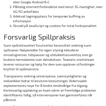
eller Google Android 8+)
Pålitelig internettforbindelse med minst 3G-hastighet, men
4G/5G anbefales
Adekvat lagringsplass for temporær buffring av
informasjon
Skrudd på JavaScript og cookies for total funksjonalitet
Forsvarlig Spillpraksis
Sunn spillvirksomhet forutsetter bevissthet omkring sunn
spillvaner. Hjelpemidler for egen styring inkluderer
innsatsgrenser, tidspauser og utelukkelsesverktøy som gir
brukere herredømme over deltakelsen. Teamets støtteteam
leverer ressurser og hjelp for dem som opplever utfordringer
knyttet til spillmønstre.
Transparens omkring vinnersjanse, sannsynligheter og
mekanikker bidrar til bevisste beslutninger. Alderssjekk
implementeres nøye for å hindre mindreårige fra tilgang.
Kontinuerlig opplæring av team sikrer at fremtidige problemer
identifiseres tidlig, så intervensjoner kan gjennomføres når
påkrevd.