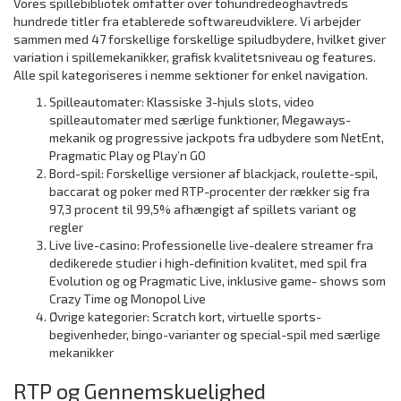
Vores spillebibliotek omfatter over tohundredeoghavtreds
hundrede titler fra etablerede softwareudviklere. Vi arbejder
sammen med 47 forskellige forskellige spiludbydere, hvilket giver
variation i spillemekanikker, grafisk kvalitetsniveau og features.
Alle spil kategoriseres i nemme sektioner for enkel navigation.
Spilleautomater: Klassiske 3-hjuls slots, video
spilleautomater med særlige funktioner, Megaways-
mekanik og progressive jackpots fra udbydere som NetEnt,
Pragmatic Play og Play’n GO
Bord-spil: Forskellige versioner af blackjack, roulette-spil,
baccarat og poker med RTP-procenter der rækker sig fra
97,3 procent til 99,5% afhængigt af spillets variant og
regler
Live live-casino: Professionelle live-dealere streamer fra
dedikerede studier i high-definition kvalitet, med spil fra
Evolution og og Pragmatic Live, inklusive game- shows som
Crazy Time og Monopol Live
Øvrige kategorier: Scratch kort, virtuelle sports-
begivenheder, bingo-varianter og special-spil med særlige
mekanikker
RTP og Gennemskuelighed