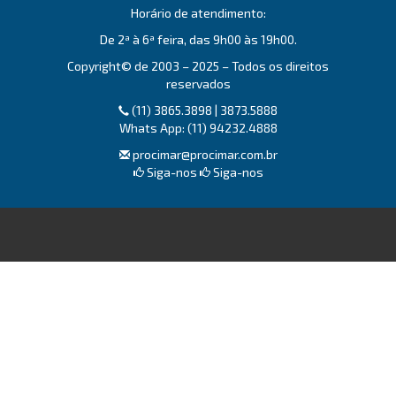
Horário de atendimento:
De 2ª à 6ª feira, das 9h00 às 19h00.
Copyright© de 2003 – 2025 – Todos os direitos
reservados
(11) 3865.3898 | 3873.5888
Whats App: (11) 94232.4888
procimar@procimar.com.br
Siga-nos
Siga-nos