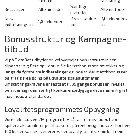
stream
streaming
Samtlige
Betalinger
Alle metoder
Alle metoder
metoder
Gns.
2,5 sekunders
2,1 sekunders
1,8 sekunder
indlæsningstid
tid
tid
Bonusstruktur og Kampagne-
tilbud
Vi på DynaBet udbyder en velovervejet bonusstruktur, der
tilpasser sig flere spillestile. Velkomstbonussen strækker sig
langs de første tre indbetalinger og indeholder matchbonusser
og gratis free spins på udvalgte spilleautomater.
Omsætningskravene er fastsat til 35 gange bonussen, hvilket
befinder sig i den særligt konkurrencedygtige del sammenlignet
med industristandarder.
Loyalitetsprogrammets Opbygning
Vores eksklusive VIP-program består af fem niveauer, hvor
spillere akkumulerer point baseret på reel pengeindsats. For hver
100 kr. der satses, genereres der loyalty-points, som kan nemt