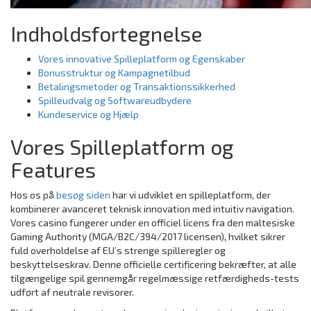
Indholdsfortegnelse
Vores innovative Spilleplatform og Egenskaber
Bonusstruktur og Kampagnetilbud
Betalingsmetoder og Transaktionssikkerhed
Spilleudvalg og Softwareudbydere
Kundeservice og Hjælp
Vores Spilleplatform og
Features
Hos os på
besøg siden
har vi udviklet en spilleplatform, der
kombinerer avanceret teknisk innovation med intuitiv navigation.
Vores casino fungerer under en officiel licens fra den maltesiske
Gaming Authority (MGA/B2C/394/2017 licensen), hvilket sikrer
fuld overholdelse af EU’s strenge spilleregler og
beskyttelseskrav. Denne officielle certificering bekræfter, at alle
tilgængelige spil gennemgår regelmæssige retfærdigheds-tests
udført af neutrale revisorer.