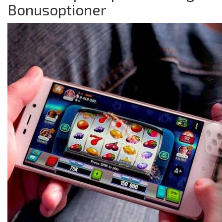
Bonusoptioner