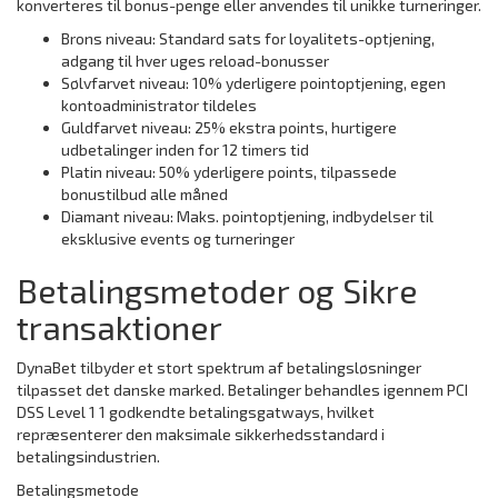
konverteres til bonus-penge eller anvendes til unikke turneringer.
Brons niveau: Standard sats for loyalitets-optjening,
adgang til hver uges reload-bonusser
Sølvfarvet niveau: 10% yderligere pointoptjening, egen
kontoadministrator tildeles
Guldfarvet niveau: 25% ekstra points, hurtigere
udbetalinger inden for 12 timers tid
Platin niveau: 50% yderligere points, tilpassede
bonustilbud alle måned
Diamant niveau: Maks. pointoptjening, indbydelser til
eksklusive events og turneringer
Betalingsmetoder og Sikre
transaktioner
DynaBet tilbyder et stort spektrum af betalingsløsninger
tilpasset det danske marked. Betalinger behandles igennem PCI
DSS Level 1 1 godkendte betalingsgatways, hvilket
repræsenterer den maksimale sikkerhedsstandard i
betalingsindustrien.
Betalingsmetode