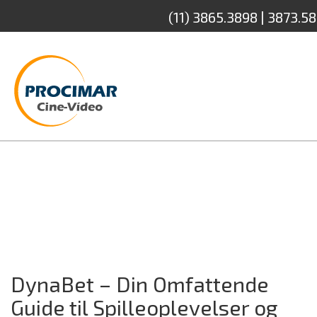
(11) 3865.3898 | 3873.5
DynaBet – Din Omfattende
Guide til Spilleoplevelser og