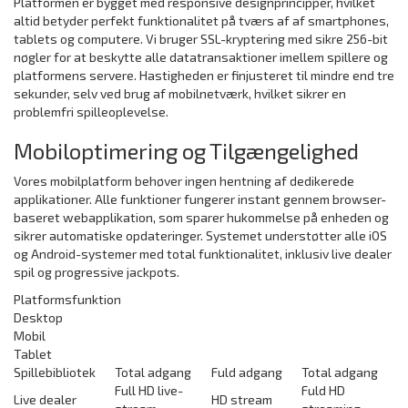
Platformen er bygget med responsive designprincipper, hvilket
altid betyder perfekt funktionalitet på tværs af af smartphones,
tablets og computere. Vi bruger SSL-kryptering med sikre 256-bit
nøgler for at beskytte alle datatransaktioner imellem spillere og
platformens servere. Hastigheden er finjusteret til mindre end tre
sekunder, selv ved brug af mobilnetværk, hvilket sikrer en
problemfri spilleoplevelse.
Mobiloptimering og Tilgængelighed
Vores mobilplatform behøver ingen hentning af dedikerede
applikationer. Alle funktioner fungerer instant gennem browser-
baseret webapplikation, som sparer hukommelse på enheden og
sikrer automatiske opdateringer. Systemet understøtter alle iOS
og Android-systemer med total funktionalitet, inklusiv live dealer
spil og progressive jackpots.
Platformsfunktion
Desktop
Mobil
Tablet
Spillebibliotek
Total adgang
Fuld adgang
Total adgang
Full HD live-
Fuld HD
Live dealer
HD stream