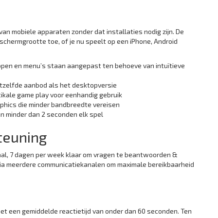
an mobiele apparaten zonder dat installaties nodig zijn. De
chermgrootte toe, of je nu speelt op een iPhone, Android
ppen en menu’s staan aangepast ten behoeve van intuïtieve
tzelfde aanbod als het desktopversie
tikale game play voor eenhandig gebruik
phics die minder bandbreedte vereisen
n minder dan 2 seconden elk spel
teuning
al, 7 dagen per week klaar om vragen te beantwoorden &
via meerdere communicatiekanalen om maximale bereikbaarheid
 met een gemiddelde reactietijd van onder dan 60 seconden. Ten