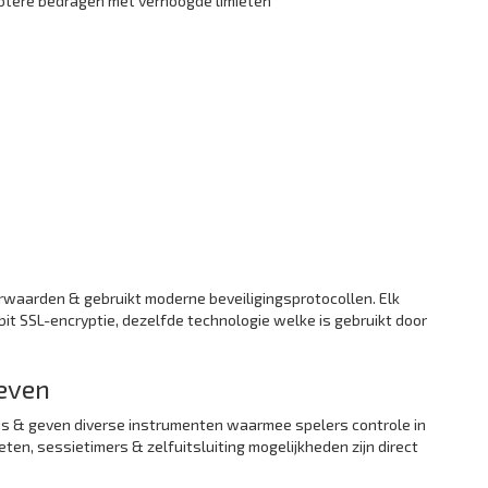
rotere bedragen met verhoogde limieten
orwaarden & gebruikt moderne beveiligingsprotocollen. Elk
 SSL-encryptie, dezelfde technologie welke is gebruikt door
ieven
us & geven diverse instrumenten waarmee spelers controle in
ten, sessietimers & zelfuitsluiting mogelijkheden zijn direct