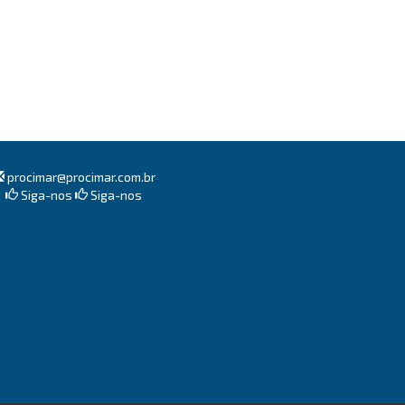
procimar@procimar.com.br
Siga-nos
Siga-nos