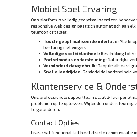
Mobiel Spel Ervaring
Ons platform is volledig geoptimaliseerd ten behoeve v
responsive web design past zich automatisch aan elk s
telefoon of tablet.
Touch-geoptimaliseerde interface:
Alle kno
besturing met vingers
Volledige spelbibliotheek:
Beschikking tot he
Portretmodus ondersteuning:
Natuurlijke ver
Verminderd datagebruik:
Geoptimaliseerd gra
Snelle laadtijden:
Gemiddelde laadsnelheid va
Klantenservice & Onders
Ons professionele supportteam staat 24 uur per etma
problemen op te oplossen. Wij bieden ondersteuning 
te garanderen.
Contact Opties
Live- chat functionaliteit biedt directe communicatie