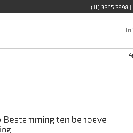
(11) 3865.3898 
In
A
uw Bestemming ten behoeve
ing