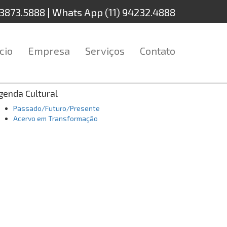
| 3873.5888 | Whats App (11) 94232.4888
ício
Empresa
Serviços
Contato
genda Cultural
Passado/Futuro/Presente
Acervo em Transformação