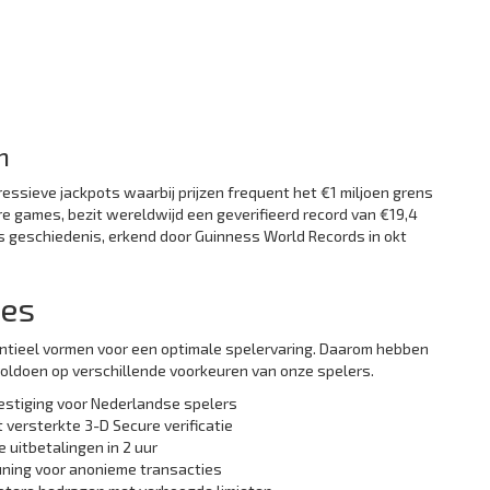
n
ssieve jackpots waarbij prijzen frequent het €1 miljoen grens
e games, bezit wereldwijd een geverifieerd record van €19,4
s geschiedenis, erkend door Guinness World Records in okt
ies
entieel vormen voor een optimale spelervaring. Daarom hebben
voldoen op verschillende voorkeuren van onze spelers.
vestiging voor Nederlandse spelers
versterkte 3-D Secure verificatie
e uitbetalingen in 2 uur
ning voor anonieme transacties