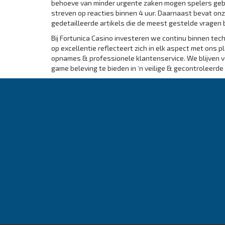
behoeve van minder urgente zaken mogen spelers gebr
streven op reacties binnen 4 uur. Daarnaast bevat o
gedetailleerde artikels die de meest gestelde vragen
Bij Fortunica Casino investeren we continu binnen tec
op excellentie reflecteert zich in elk aspect met ons p
opnames & professionele klantenservice. We blijven v
game beleving te bieden in ‘n veilige & gecontroleerde