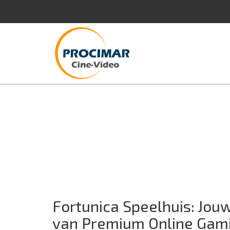
Fortunica Speelhuis: Jo
van Premium Online Gam