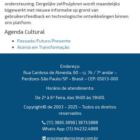
ondersteuning. Dergelijke zelfhulpbron wordt maandelijks
bijgewerkt met nieuwe informatie op grond van
gebruikersfeedback en technologische ontwikkelingen binnen
ons platform.
Agenda Cultural
Passado/Futuro/Presente
Acervo em Transformação
Endereço:
Rua Cardoso de Almeida, 60 – cj. 74 / 7º andar –
Perdizes-São Paulo/SP – Brasil – CEP: 05013-000
Horário de atendimento:
De 2ª à 6ª feira, das 9h00 às 19h00.
Copyright© de 2003 – 2025 – Todos os direitos
reservados
(11) 3865.3898 | 3873.5888
Whats App: (11) 94232.4888
procimar@procimar.com.br