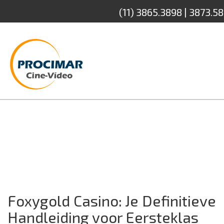
(11) 3865.3898 | 3873.5
Foxygold Casino: Je Definitieve
Handleiding voor Eersteklas