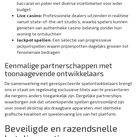
baccarat en poker met diverse inzetlimieten voor ieder
budget
Live casino:
Professionele dealers uitzenden in realtime
vanuit state-of-the-art studio’s, waarbij spelers kunnen
genieten van authentieke casino-beleving zonder hun
woning te ontvluchten
Jackpot spellen:
Een selectie van progressieve
jackpotspellen waarin prijzenpotten dagelijks groeien tot
fenomenale bedragen
Eenmalige partnerschappen met
toonaagevende ontwikkelaars
De samenwerking met gerespecteerde spelontwikkelaars brengt
ons in staat om regelmatig exclusieve titels aan te presenteren
die nergens anders toegankelijk zijn. Dergelijke partnerships
waarborgen ook dat uiteenlopende spellen gestroomlijnd zijn
voor zowel desktop als draagbare apparaten, met identieke
grafische kwaliteit en speelervaring los van het platform.
Beveiligde en razendsnelle