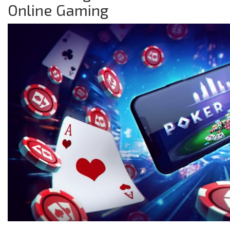
Online Gaming