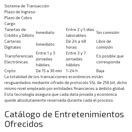
Sistema de Transacción
Plazo de Ingreso
Plazo de Cobro
Cargo
Tarjetas de
Entre 2 y 5 días
Inmediato
Sin comisión
Crédito y Débito
laborables
Carteras
De 24 a 48
Libre de
Inmediato
Digitales
horas
comisión
Entre 1 y 3
Entre 3 y 7
Transferencias
Es posible que
jornadas
jornadas
Electrónicas
corresponda
hábiles
hábiles
Cripto
De 15 a 30 min
1-24 h
Baja
La totalidad de los transacciones económicos están
resguardados mediante cifrado de protocolo SSL de 256 bit, dicho
mismo nivel empleado por entidades financieras a ámbito global.
Esta tecnología asegura que cada data privada y económica
quede absolutamente reservada durante cada el proceso.
Catálogo de Entretenimientos
Ofrecidos