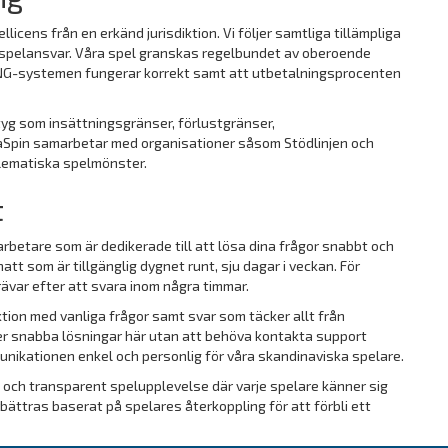
ellicens från en erkänd jurisdiktion. Vi följer samtliga tillämpliga
mt spelansvar. Våra spel granskas regelbundet av oberoende
 RNG-systemen fungerar korrekt samt att utbetalningsprocenten
tyg som insättningsgränser, förlustgränser,
taSpin samarbetar med organisationer såsom Stödlinjen och
blematiska spelmönster.
t
betare som är dedikerade till att lösa dina frågor snabbt och
att som är tillgänglig dygnet runt, sju dagar i veckan. För
rävar efter att svara inom några timmar.
ion med vanliga frågor samt svar som täcker allt från
nner snabba lösningar här utan att behöva kontakta support
munikationen enkel och personlig för våra skandinaviska spelare.
e och transparent spelupplevelse där varje spelare känner sig
bättras baserat på spelares återkoppling för att förbli ett