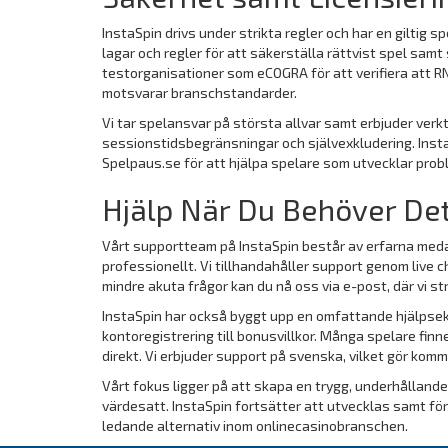
InstaSpin drivs under strikta regler och har en giltig sp
lagar och regler för att säkerställa rättvist spel sa
testorganisationer som eCOGRA för att verifiera att
motsvarar branschstandarder.
Vi tar spelansvar på största allvar samt erbjuder verk
sessionstidsbegränsningar och självexkludering. Ins
Spelpaus.se för att hjälpa spelare som utvecklar pro
Hjälp När Du Behöver De
Vårt supportteam på InstaSpin består av erfarna medar
professionellt. Vi tillhandahåller support genom live ch
mindre akuta frågor kan du nå oss via e-post, där vi st
InstaSpin har också byggt upp en omfattande hjälpsekt
kontoregistrering till bonusvillkor. Många spelare fi
direkt. Vi erbjuder support på svenska, vilket gör kom
Vårt fokus ligger på att skapa en trygg, underhålland
värdesatt. InstaSpin fortsätter att utvecklas samt för
ledande alternativ inom onlinecasinobranschen.