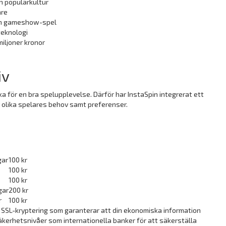
h populärkultur
are
och gameshow-spel
teknologi
miljoner kronor
iv
ska för en bra spelupplevelse. Därför har InstaSpin integrerat ett
olika spelares behov samt preferenser.
gar
100 kr
100 kr
100 kr
gar
200 kr
r
100 kr
 SSL-kryptering som garanterar att din ekonomiska information
äkerhetsnivåer som internationella banker för att säkerställa