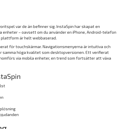
voritspel var de än befinner sig. InstaSpin har skapat en
a enheter – oavsett om du använder en iPhone, Android-telefon
r plattform är helt webbaserad.
merat för touchskärmar. Navigationsmenyerna är intuitiva och
 samma höga kvalitet som desktopversionen. Ett verifierat
enomförs via mobila enheter, en trend som fortsätter att växa
staSpin
lst
en
pplösning
rbjudanden
ng