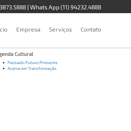
| 3873.5888 | Whats App (11) 94232.4888
ício
Empresa
Serviços
Contato
genda Cultural
Passado/Futuro/Presente
Acervo em Transformação