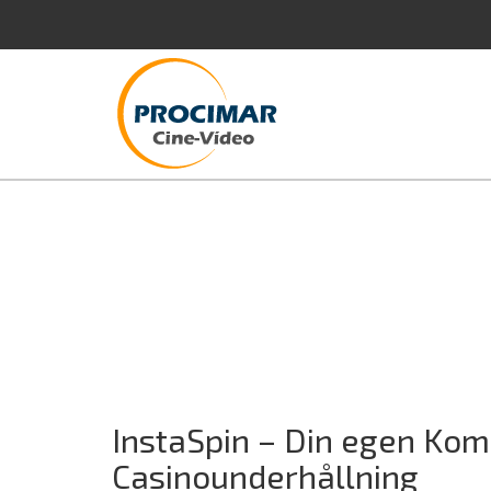
InstaSpin – Din egen Kom
Casinounderhållning