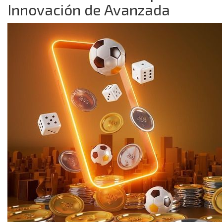
Innovación de Avanzada