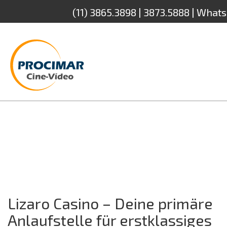
(11) 3865.3898 | 3873.5888 | What
Lizaro Casino – Deine primäre
Anlaufstelle für erstklassiges