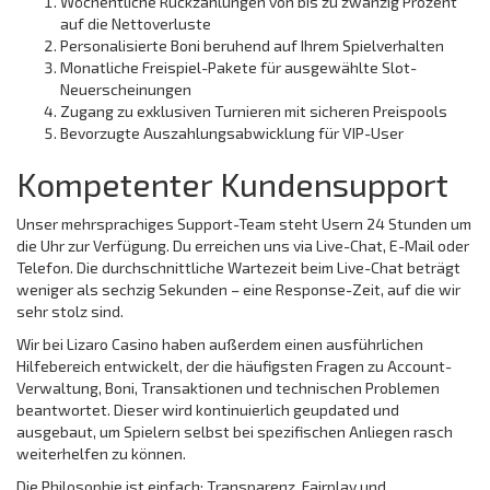
Wöchentliche Rückzahlungen von bis zu zwanzig Prozent
auf die Nettoverluste
Personalisierte Boni beruhend auf Ihrem Spielverhalten
Monatliche Freispiel-Pakete für ausgewählte Slot-
Neuerscheinungen
Zugang zu exklusiven Turnieren mit sicheren Preispools
Bevorzugte Auszahlungsabwicklung für VIP-User
Kompetenter Kundensupport
Unser mehrsprachiges Support-Team steht Usern 24 Stunden um
die Uhr zur Verfügung. Du erreichen uns via Live-Chat, E-Mail oder
Telefon. Die durchschnittliche Wartezeit beim Live-Chat beträgt
weniger als sechzig Sekunden – eine Response-Zeit, auf die wir
sehr stolz sind.
Wir bei Lizaro Casino haben außerdem einen ausführlichen
Hilfebereich entwickelt, der die häufigsten Fragen zu Account-
Verwaltung, Boni, Transaktionen und technischen Problemen
beantwortet. Dieser wird kontinuierlich geupdated und
ausgebaut, um Spielern selbst bei spezifischen Anliegen rasch
weiterhelfen zu können.
Die Philosophie ist einfach: Transparenz, Fairplay und