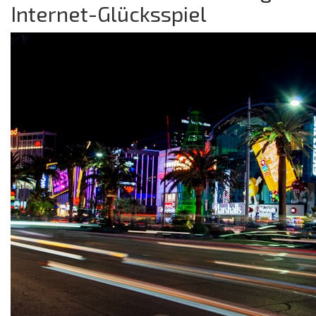
Internet-Glücksspiel