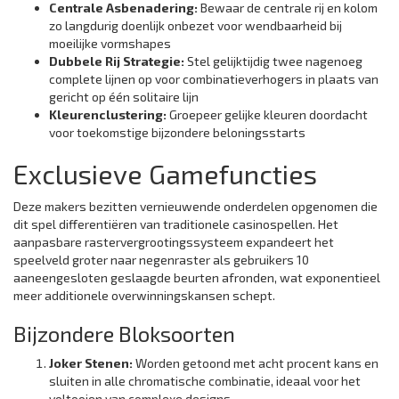
Centrale Asbenadering:
Bewaar de centrale rij en kolom
zo langdurig doenlijk onbezet voor wendbaarheid bij
moeilijke vormshapes
Dubbele Rij Strategie:
Stel gelijktijdig twee nagenoeg
complete lijnen op voor combinatieverhogers in plaats van
gericht op één solitaire lijn
Kleurenclustering:
Groepeer gelijke kleuren doordacht
voor toekomstige bijzondere beloningsstarts
Exclusieve Gamefuncties
Deze makers bezitten vernieuwende onderdelen opgenomen die
dit spel differentiëren van traditionele casinospellen. Het
aanpasbare rastervergrootingssysteem expandeert het
speelveld groter naar negenraster als gebruikers 10
aaneengesloten geslaagde beurten afronden, wat exponentieel
meer additionele overwinningskansen schept.
Bijzondere Bloksoorten
Joker Stenen:
Worden getoond met acht procent kans en
sluiten in alle chromatische combinatie, ideaal voor het
voltooien van complexe designs