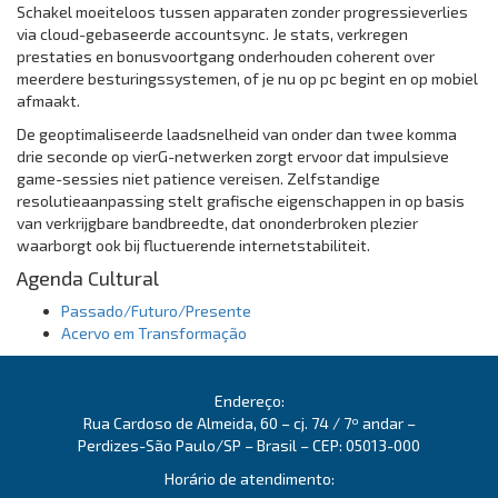
Schakel moeiteloos tussen apparaten zonder progressieverlies
via cloud-gebaseerde accountsync. Je stats, verkregen
prestaties en bonusvoortgang onderhouden coherent over
meerdere besturingssystemen, of je nu op pc begint en op mobiel
afmaakt.
De geoptimaliseerde laadsnelheid van onder dan twee komma
drie seconde op vierG-netwerken zorgt ervoor dat impulsieve
game-sessies niet patience vereisen. Zelfstandige
resolutieaanpassing stelt grafische eigenschappen in op basis
van verkrijgbare bandbreedte, dat ononderbroken plezier
waarborgt ook bij fluctuerende internetstabiliteit.
Agenda Cultural
Passado/Futuro/Presente
Acervo em Transformação
Endereço:
Rua Cardoso de Almeida, 60 – cj. 74 / 7º andar –
Perdizes-São Paulo/SP – Brasil – CEP: 05013-000
Horário de atendimento: