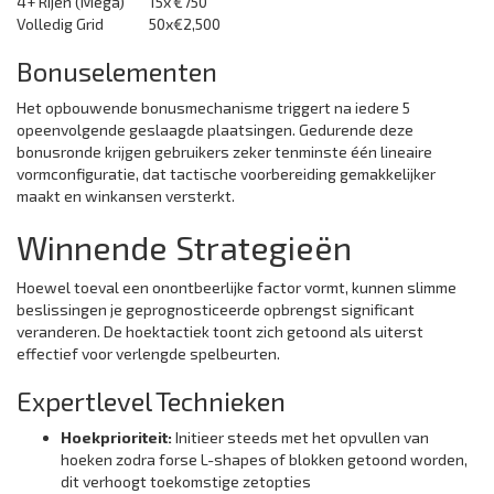
4+ Rijen (Mega)
15x
€750
Volledig Grid
50x
€2,500
Bonuselementen
Het opbouwende bonusmechanisme triggert na iedere 5
opeenvolgende geslaagde plaatsingen. Gedurende deze
bonusronde krijgen gebruikers zeker tenminste één lineaire
vormconfiguratie, dat tactische voorbereiding gemakkelijker
maakt en winkansen versterkt.
Winnende Strategieën
Hoewel toeval een onontbeerlijke factor vormt, kunnen slimme
beslissingen je geprognosticeerde opbrengst significant
veranderen. De hoektactiek toont zich getoond als uiterst
effectief voor verlengde spelbeurten.
Expertlevel Technieken
Hoekprioriteit:
Initieer steeds met het opvullen van
hoeken zodra forse L-shapes of blokken getoond worden,
dit verhoogt toekomstige zetopties