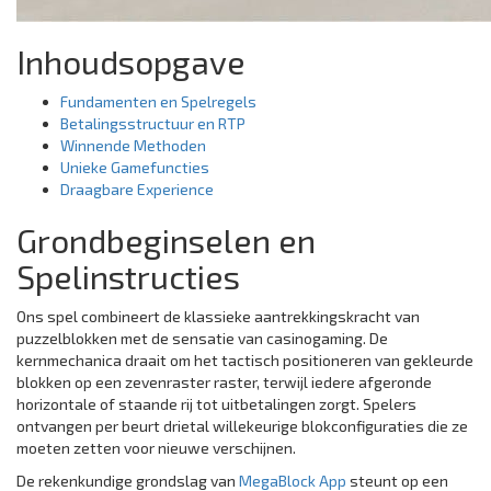
Inhoudsopgave
Fundamenten en Spelregels
Betalingsstructuur en RTP
Winnende Methoden
Unieke Gamefuncties
Draagbare Experience
Grondbeginselen en
Spelinstructies
Ons spel combineert de klassieke aantrekkingskracht van
puzzelblokken met de sensatie van casinogaming. De
kernmechanica draait om het tactisch positioneren van gekleurde
blokken op een zevenraster raster, terwijl iedere afgeronde
horizontale of staande rij tot uitbetalingen zorgt. Spelers
ontvangen per beurt drietal willekeurige blokconfiguraties die ze
moeten zetten voor nieuwe verschijnen.
De rekenkundige grondslag van
MegaBlock App
steunt op een