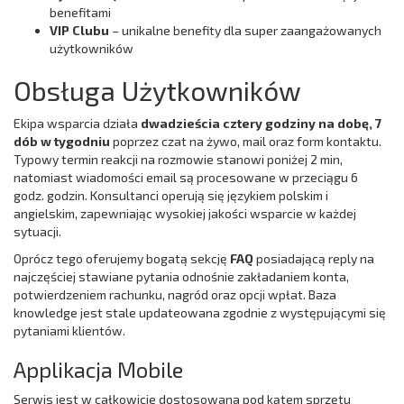
benefitami
VIP Clubu
– unikalne benefity dla super zaangażowanych
użytkowników
Obsługa Użytkowników
Ekipa wsparcia działa
dwadzieścia cztery godziny na dobę, 7
dób w tygodniu
poprzez czat na żywo, mail oraz form kontaktu.
Typowy termin reakcji na rozmowie stanowi poniżej 2 min,
natomiast wiadomości email są procesowane w przeciągu 6
godz. godzin. Konsultanci operują się językiem polskim i
angielskim, zapewniając wysokiej jakości wsparcie w każdej
sytuacji.
Oprócz tego oferujemy bogatą sekcję
FAQ
posiadającą reply na
najczęściej stawiane pytania odnośnie zakładaniem konta,
potwierdzeniem rachunku, nagród oraz opcji wpłat. Baza
knowledge jest stale updateowana zgodnie z występującymi się
pytaniami klientów.
Applikacja Mobile
Serwis jest w całkowicie dostosowana pod kątem sprzętu