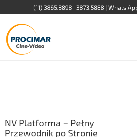
(11) 3865.3898 | 3873.5888 | Whats Ap
NV Platforma – Pełny
Przewodnik po Stronie