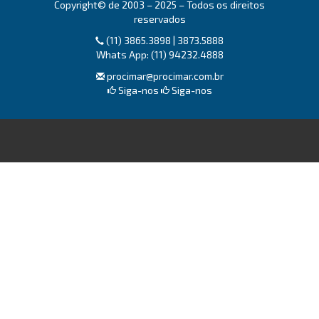
Copyright© de 2003 – 2025 – Todos os direitos
reservados
(11) 3865.3898 | 3873.5888
Whats App: (11) 94232.4888
procimar@procimar.com.br
Siga-nos
Siga-nos