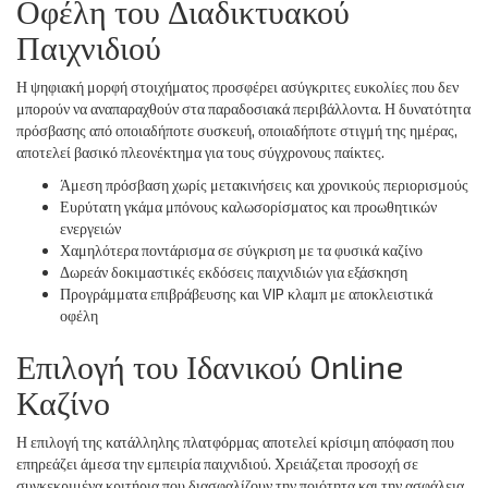
Οφέλη του Διαδικτυακού
Παιχνιδιού
Η ψηφιακή μορφή στοιχήματος προσφέρει ασύγκριτες ευκολίες που δεν
μπορούν να αναπαραχθούν στα παραδοσιακά περιβάλλοντα. Η δυνατότητα
πρόσβασης από οποιαδήποτε συσκευή, οποιαδήποτε στιγμή της ημέρας,
αποτελεί βασικό πλεονέκτημα για τους σύγχρονους παίκτες.
Άμεση πρόσβαση χωρίς μετακινήσεις και χρονικούς περιορισμούς
Ευρύτατη γκάμα μπόνους καλωσορίσματος και προωθητικών
ενεργειών
Χαμηλότερα ποντάρισμα σε σύγκριση με τα φυσικά καζίνο
Δωρεάν δοκιμαστικές εκδόσεις παιχνιδιών για εξάσκηση
Προγράμματα επιβράβευσης και VIP κλαμπ με αποκλειστικά
οφέλη
Επιλογή του Ιδανικού Online
Καζίνο
Η επιλογή της κατάλληλης πλατφόρμας αποτελεί κρίσιμη απόφαση που
επηρεάζει άμεσα την εμπειρία παιχνιδιού. Χρειάζεται προσοχή σε
συγκεκριμένα κριτήρια που διασφαλίζουν την ποιότητα και την ασφάλεια