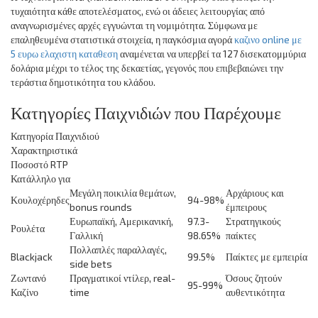
τυχαιότητα κάθε αποτελέσματος, ενώ οι άδειες λειτουργίας από
αναγνωρισμένες αρχές εγγυώνται τη νομιμότητα. Σύμφωνα με
επαληθευμένα στατιστικά στοιχεία, η παγκόσμια αγορά
καζινο online με
5 ευρω ελαχιστη καταθεση
αναμένεται να υπερβεί τα 127 δισεκατομμύρια
δολάρια μέχρι το τέλος της δεκαετίας, γεγονός που επιβεβαιώνει την
τεράστια δημοτικότητα του κλάδου.
Κατηγορίες Παιχνιδιών που Παρέχουμε
Κατηγορία Παιχνιδιού
Χαρακτηριστικά
Ποσοστό RTP
Κατάλληλο για
Μεγάλη ποικιλία θεμάτων,
Αρχάριους και
Κουλοχέρηδες
94-98%
bonus rounds
έμπειρους
Ευρωπαϊκή, Αμερικανική,
97.3-
Στρατηγικούς
Ρουλέτα
Γαλλική
98.65%
παίκτες
Πολλαπλές παραλλαγές,
Blackjack
99.5%
Παίκτες με εμπειρία
side bets
Ζωντανό
Πραγματικοί ντίλερ, real-
Όσους ζητούν
95-99%
Καζίνο
time
αυθεντικότητα