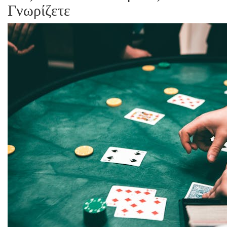
Γνωρίζετε