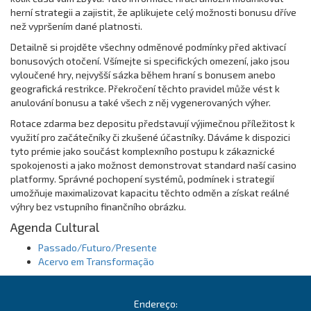
herní strategii a zajistit, že aplikujete celý možnosti bonusu dříve
než vypršením dané platnosti.
Detailně si projděte všechny odměnové podmínky před aktivací
bonusových otočení. Všímejte si specifických omezení, jako jsou
vyloučené hry, nejvyšší sázka během hraní s bonusem anebo
geografická restrikce. Překročení těchto pravidel může vést k
anulování bonusu a také všech z něj vygenerovaných výher.
Rotace zdarma bez depositu představují výjimečnou příležitost k
využití pro začátečníky či zkušené účastníky. Dáváme k dispozici
tyto prémie jako součást komplexního postupu k zákaznické
spokojenosti a jako možnost demonstrovat standard naší casino
platformy. Správné pochopení systémů, podmínek i strategií
umožňuje maximalizovat kapacitu těchto odměn a získat reálné
výhry bez vstupního finančního obrázku.
Agenda Cultural
Passado/Futuro/Presente
Acervo em Transformação
Endereço: