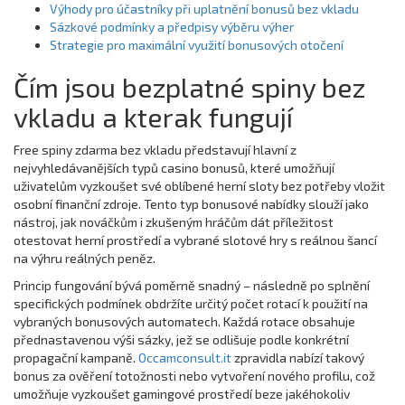
Výhody pro účastníky při uplatnění bonusů bez vkladu
Sázkové podmínky a předpisy výběru výher
Strategie pro maximální využití bonusových otočení
Čím jsou bezplatné spiny bez
vkladu a kterak fungují
Free spiny zdarma bez vkladu představují hlavní z
nejvyhledávanějších typů casino bonusů, které umožňují
uživatelům vyzkoušet své oblíbené herní sloty bez potřeby vložit
osobní finanční zdroje. Tento typ bonusové nabídky slouží jako
nástroj, jak nováčkům i zkušeným hráčům dát příležitost
otestovat herní prostředí a vybrané slotové hry s reálnou šancí
na výhru reálných peněz.
Princip fungování bývá poměrně snadný – následně po splnění
specifických podmínek obdržíte určitý počet rotací k použití na
vybraných bonusových automatech. Každá rotace obsahuje
přednastavenou výši sázky, jež se odlišuje podle konkrétní
propagační kampaně.
Occamconsult.it
zpravidla nabízí takový
bonus za ověření totožnosti nebo vytvoření nového profilu, což
umožňuje vyzkoušet gamingové prostředí beze jakéhokoliv