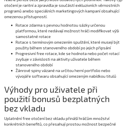
otočení je raritní a zpravidla je součástí exkluzivních věrnostních
programů anebo speciálních marketingových kampaní obsahující
omezenou přístupností.
Rotace zdarma s pevnou hodnotou sázky určenou
platformou, které nedávají možnost hráči modifikovat výši
samostatné rotace
Rotace s termínovým omezením spuštění, které musejí být
použity během stanoveného období po jejich připsání
Progresivní free rotace, kde se hodnota nebo počet rotací
zvyšuje v závislosti na aktivity uživatele během
stanoveného období
Žánrové spiny vázané na určitou herní portfolio nebo
vývojáře softwaru obsahující omezeným nabídkou titulů
Výhody pro uživatele při
použití bonusů bezplatných
bez vkladu
Uplatnění free otočení bez vkladu přináší hráčům množství
konkrétních benefitů, co přesahují prostou možnost bezpečné