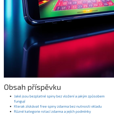
Obsah příspěvku
Jaké jsou bezplatné spiny bez vložení a jakým způsobem
fungují
Kterak získávat free spiny zdarma bez nutnosti vkladu
Různé kategorie rotací zdarma a jejích podmínky