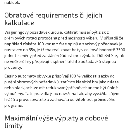
nabídek.
Obratové requirements či jejich
kalkulace
Wageringový požadavek určuje, kolikrát musejí být zisk z
prémiových rotací protočena před možností výběru. V případě že
například získáte 100 korun z free spinů a sázkový požadavek je
nastaven na 35x, je třeba realizovat bety v celkové hodnotě 3500
jednotek měny před zasláním žádosti pro výplatu. Důležité je, jak
ne veškeré hry přispívají k splnění těchto požadavků stejnou
procenty.
Casino automaty obvykle přispívají 100 % velikosti sázky do
plnění obratových požadavků, zatímco klasické hry jako ruleta
nebo blackjack lze mít redukovaný příspěvek anebo být úplně
vyloučeny. Tato pravidla jsou navržena tak, aby vyvážila zájem
hráčů a provozovatele a zachovala udržitelnost prémiového
programu.
Maximální výše výplaty a dobové
limity