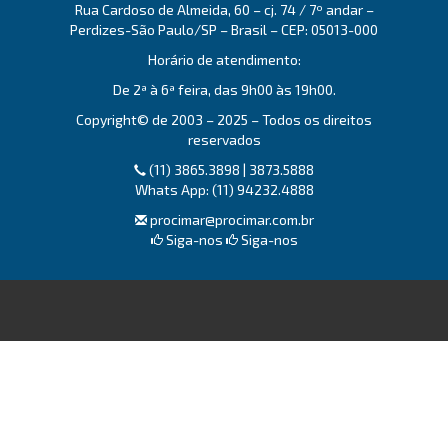
Rua Cardoso de Almeida, 60 – cj. 74 / 7º andar –
Perdizes-São Paulo/SP – Brasil – CEP: 05013-000
Horário de atendimento:
De 2ª à 6ª feira, das 9h00 às 19h00.
Copyright© de 2003 – 2025 – Todos os direitos
reservados
(11) 3865.3898 | 3873.5888
Whats App: (11) 94232.4888
procimar@procimar.com.br
Siga-nos
Siga-nos