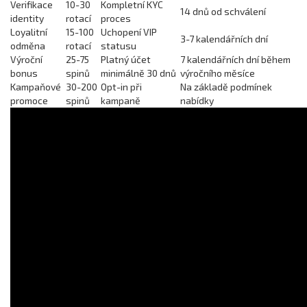
Verifikace
10-30
Kompletní KYC
14 dnů od schválení
identity
rotací
proces
Loyalitní
15-100
Uchopení VIP
3-7 kalendářních dní
odměna
rotací
statusu
Výroční
25-75
Platný účet
7 kalendářních dní během
bonus
spinů
minimálně 30 dnů
výročního měsíce
Kampaňové
30-200
Opt-in při
Na základě podmínek
promoce
spinů
kampaně
nabídky