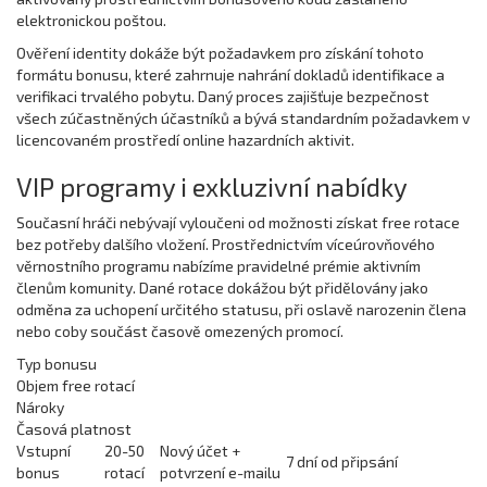
elektronickou poštou.
Ověření identity dokáže být požadavkem pro získání tohoto
formátu bonusu, které zahrnuje nahrání dokladů identifikace a
verifikaci trvalého pobytu. Daný proces zajišťuje bezpečnost
všech zúčastněných účastníků a bývá standardním požadavkem v
licencovaném prostředí online hazardních aktivit.
VIP programy i exkluzivní nabídky
Současní hráči nebývají vyloučeni od možnosti získat free rotace
bez potřeby dalšího vložení. Prostřednictvím víceúrovňového
věrnostního programu nabízíme pravidelné prémie aktivním
členům komunity. Dané rotace dokážou být přidělovány jako
odměna za uchopení určitého statusu, při oslavě narozenin člena
nebo coby součást časově omezených promocí.
Typ bonusu
Objem free rotací
Nároky
Časová platnost
Vstupní
20-50
Nový účet +
7 dní od připsání
bonus
rotací
potvrzení e-mailu