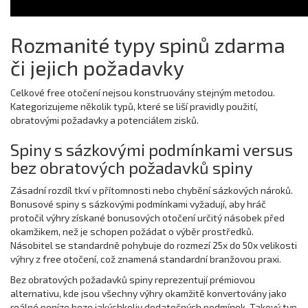
Rozmanité typy spinů zdarma
či jejich požadavky
Celkové free otočení nejsou konstruovány stejným metodou.
Kategorizujeme několik typů, které se liší pravidly použití,
obratovými požadavky a potenciálem zisků.
Spiny s sázkovými podmínkami versus
bez obratových požadavků spiny
Zásadní rozdíl tkví v přítomnosti nebo chybění sázkových nároků.
Bonusové spiny s sázkovými podmínkami vyžadují, aby hráč
protočil výhry získané bonusových otočení určitý násobek před
okamžikem, než je schopen požádat o výběr prostředků.
Násobitel se standardně pohybuje do rozmezí 25x do 50x velikosti
výhry z free otočení, což znamená standardní branžovou praxi.
Bez obratových požadavků spiny reprezentují prémiovou
alternativu, kde jsou všechny výhry okamžitě konvertovány jako
reálné peníze beze jakýchkoliv dodatečných podmínek. Takový typ