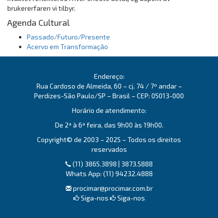
brukererfaren vi tilbyr.
Agenda Cultural
Passado/Futuro/Presente
Acervo em Transformação
Endereço:
Rua Cardoso de Almeida, 60 – cj. 74 / 7º andar –
Perdizes-São Paulo/SP – Brasil – CEP: 05013-000
Horário de atendimento:
De 2ª à 6ª feira, das 9h00 às 19h00.
Copyright© de 2003 – 2025 – Todos os direitos
reservados
(11) 3865.3898 | 3873.5888
Whats App: (11) 94232.4888
procimar@procimar.com.br
Siga-nos
Siga-nos