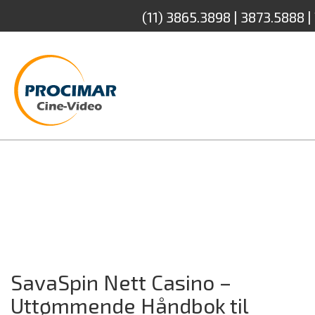
(11) 3865.3898 | 3873.5888 
SavaSpin Nett Casino –
Uttømmende Håndbok til