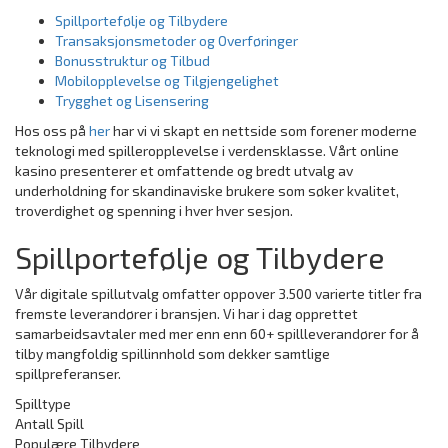
Spillportefølje og Tilbydere
Transaksjonsmetoder og Overføringer
Bonusstruktur og Tilbud
Mobilopplevelse og Tilgjengelighet
Trygghet og Lisensering
Hos oss på
her
har vi vi skapt en nettside som forener moderne
teknologi med spilleropplevelse i verdensklasse. Vårt online
kasino presenterer et omfattende og bredt utvalg av
underholdning for skandinaviske brukere som søker kvalitet,
troverdighet og spenning i hver hver sesjon.
Spillportefølje og Tilbydere
Vår digitale spillutvalg omfatter oppover 3.500 varierte titler fra
fremste leverandører i bransjen. Vi har i dag opprettet
samarbeidsavtaler med mer enn enn 60+ spillleverandører for å
tilby mangfoldig spillinnhold som dekker samtlige
spillpreferanser.
Spilltype
Antall Spill
Populære Tilbydere