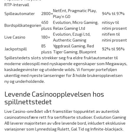
RTP-Intervall
NetEnt, Pragmatic Play,
Spilleautomater
2800+
94% til 97%
Play’n GO
450
Evolution, Micro Gaming,
nitisyv til
Bordspillkategorien
pluss
Relax Gaming Ltd
nitini prosent
Evolution, Ezugi Ltd,
nitifem til
Live Casino
180+
Authentic Gaming
nitini prosent
85
Yggdrasil Gaming, Red
Jackpotspill
92% til 96%
pluss
Tiger Gaming, Blueprint
Spillestedets slots strekker seg fra eldre fruktautomater til
moderne videospill med nyskapende egenskaper som Megaways,
kaskadegevinster og utvidende wilds. Vi fornyer porteføljen
ukentlig med nyeste lanseringer for å holde brukeropplevelsen
ny og underholdende.
Levende Casinoopplevelsen hos
spillnettstedet
Live Casino-området vårt framstiller toppunktet av autentisk
casinoatmosfære rett fra sertifiserte studioer. Evolution Gaming
AB leverer majoriteten av våre levende bord, inkludert eksklusive
variasjoner som Lynnedslag Rulett, Gal Tid og Infinite-blackjack.