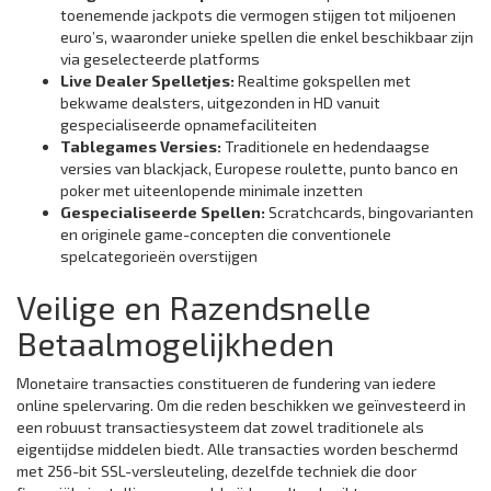
toenemende jackpots die vermogen stijgen tot miljoenen
euro’s, waaronder unieke spellen die enkel beschikbaar zijn
via geselecteerde platforms
Live Dealer Spelletjes:
Realtime gokspellen met
bekwame dealsters, uitgezonden in HD vanuit
gespecialiseerde opnamefaciliteiten
Tablegames Versies:
Traditionele en hedendaagse
versies van blackjack, Europese roulette, punto banco en
poker met uiteenlopende minimale inzetten
Gespecialiseerde Spellen:
Scratchcards, bingovarianten
en originele game-concepten die conventionele
spelcategorieën overstijgen
Veilige en Razendsnelle
Betaalmogelijkheden
Monetaire transacties constitueren de fundering van iedere
online spelervaring. Om die reden beschikken we geïnvesteerd in
een robuust transactiesysteem dat zowel traditionele als
eigentijdse middelen biedt. Alle transacties worden beschermd
met 256-bit SSL-versleuteling, dezelfde techniek die door