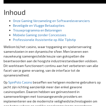
Inhoud
Onze Gaming Verzameling en Softwareleveranciers
Beveiligde en Vlugge Betaalopties
Trouwprogramma en Beloningen
Mobiele Gaming zonder Concessies
Professionele Assistentie op Alle Tijdstip
Welkom bij het casino, waar topgaming en spelerservaring
samenvloeien in een dynamische sfeer. Men leveren een
nauwkeurig samengestelde keuze van gokspellen die
beantwoorden aan de hoogste industriestandaarden voldoen.
Dit werkteam functioneert continu aan het verbeteren van alle
facet van je game-ervaring, van de interface tot de
opnamesnelheid.
Op
SpinPolo Casino
beseffen we hetgeen moderne gebruikers op
jacht zijn richting aanzienlijk meer dan enkel gewone
casinospellen. Daarom hebben we geïnvesteerd in
samenwerkingen met toonaangevende providers en
implementeren we de modernste veiligheidstechnologieën om
een betrouwbare en eerlijke speelomgeving te garanderen.