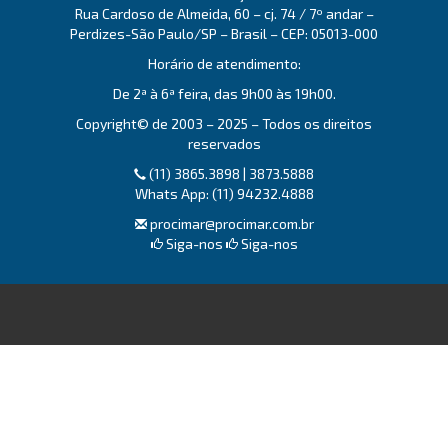
Rua Cardoso de Almeida, 60 – cj. 74 / 7º andar –
Perdizes-São Paulo/SP – Brasil – CEP: 05013-000
Horário de atendimento:
De 2ª à 6ª feira, das 9h00 às 19h00.
Copyright© de 2003 – 2025 – Todos os direitos
reservados
(11) 3865.3898 | 3873.5888
Whats App: (11) 94232.4888
procimar@procimar.com.br
Siga-nos
Siga-nos