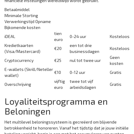
financiële instellingen wereldwijd wordt gebruikt.
Betaalmiddel
Minimale Storting
Verwerkingstijd Opname
Bijkomende kosten
tien
iDEAL
0-24 uur
Kosteloos
euro
Kredietkaarten
een tot drie
€20
Kosteloos
(Visa/Mastercard)
businessdagen
Geen
Cryptocurrency
€25
nul tot twee uur
kosten
E-wallets (Skrill/Neteller
€10
0-12 uur
Gratis
wallet)
vijftig
twee tot vijf
Overschrijving
Gratis
euro
arbeidsdagen
Loyaliteitsprogramma en
Beloningen
Het multilevel beloningssysteem is gecreëerd om blijvende
betrokkenheid te honoreren. Vanaf het tijdstip dat je jouw initiële
betaling verricht, begin je aan met het accumuleren van punten