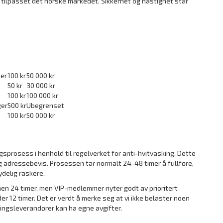
 tilpasset det norske markedet. Sikkerhet og hastighet står
ger
100 kr
50 000 kr
50 kr
30 000 kr
100 kr
100 000 kr
ger
500 kr
Ubegrenset
100 kr
50 000 kr
gsprosess i henhold til regelverket for anti-hvitvasking. Dette
 adressebevis. Prosessen tar normalt 24-48 timer å fullføre,
ydelig raskere.
en 24 timer, men VIP-medlemmer nyter godt av prioritert
 12 timer. Det er verdt å merke seg at vi ikke belaster noen
lingsleverandører kan ha egne avgifter.