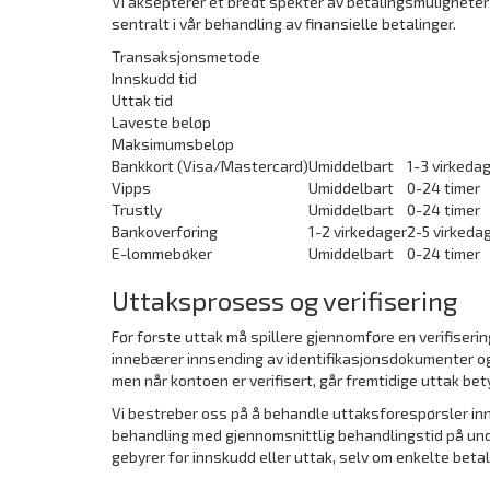
Vi aksepterer et bredt spekter av betalingsmuligheter
sentralt i vår behandling av finansielle betalinger.
Transaksjonsmetode
Innskudd tid
Uttak tid
Laveste beløp
Maksimumsbeløp
Bankkort (Visa/Mastercard)
Umiddelbart
1-3 virkeda
Vipps
Umiddelbart
0-24 timer
Trustly
Umiddelbart
0-24 timer
Bankoverføring
1-2 virkedager
2-5 virkeda
E-lommebøker
Umiddelbart
0-24 timer
Uttaksprosess og verifisering
Før første uttak må spillere gjennomføre en verifiserin
innebærer innsending av identifikasjonsdokumenter og
men når kontoen er verifisert, går fremtidige uttak bet
Vi bestreber oss på å behandle uttaksforespørsler inn
behandling med gjennomsnittlig behandlingstid på under
gebyrer for innskudd eller uttak, selv om enkelte beta