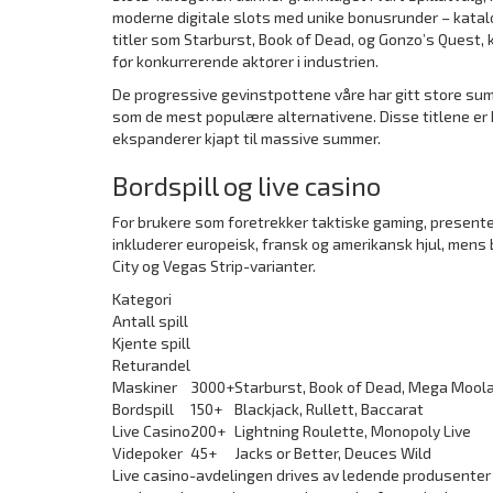
moderne digitale slots med unike bonusrunder – katal
titler som Starburst, Book of Dead, og Gonzo’s Quest,
før konkurrerende aktører i industrien.
De progressive gevinstpottene våre har gitt store su
som de mest populære alternativene. Disse titlene er
ekspanderer kjapt til massive summer.
Bordspill og live casino
For brukere som foretrekker taktiske gaming, presente
inkluderer europeisk, fransk og amerikansk hjul, mens 
City og Vegas Strip-varianter.
Kategori
Antall spill
Kjente spill
Returandel
Maskiner
3000+
Starburst, Book of Dead, Mega Mool
Bordspill
150+
Blackjack, Rullett, Baccarat
Live Casino
200+
Lightning Roulette, Monopoly Live
Videpoker
45+
Jacks or Better, Deuces Wild
Live casino-avdelingen drives av ledende produsenter 