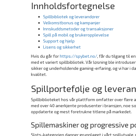
Innholdsfortegnelse
Spillbibliotek og leverandører
Velkomstbonus og kampanjer
Innskuddsmetoder og transaksjoner
Spill på mobil og brukeropplevelse
Support og hjelp
Lisens og sikkerhet
Hvis du går for
https://spybet.no/
, får du tilgang ti
med et variert spillbibliotek. Vår løsning ble introdu
sikker og underholdende gaming-erfaring, og vi har i d
kvalitet.
Spillportefølje og levera
Spillbiblioteket hos vår plattform omfatter over flere 
med over 40 anerkjente produsenter i bransjen, noe som
oppdaterte og mest foretrukne titlene på markedet.
Spillemaskiner og progressive p
Slots-kategorien danner grunnlaget i vårt spillutvalg, me