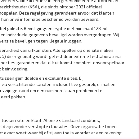
ver een valide licentie van een gerenommeerde autoriteit. In
oezichthouder (KSA), die sinds oktober 2021 officieel
nospelen. Deze regelgeving garandeert ervoor dat klanten
at hun privé informatie beschermd worden bewaard.
abel goksite. Beveiligingsencryptie met minimaal 128-bit
 en individuele gegevens beveiligd worden overgedragen. Wij
ns te beveiligen tegen illegale inloggen.
erlijkheid van uitkomsten. Alle spellen op ons site maken
G) die regelmatig wordt getest door externe testlaboratoria
inspecties garanderen dat elk uitkomst compleet onvoorspelbaar
t beïnvloeding.
ussen gemiddelde en excellente sites. Bij
 via verschillende kanalen, inclusief live gesprek, e-mail en
 zijn getraind om een ruim bereik aan problemen te
leerd gokken.
tussen site en klant. Al onze standaard condities,
ld zijn zonder verstopte clausules. Onze organisatie tonen
 exact weet waar hij of zij aan toe is voordat er een rekening