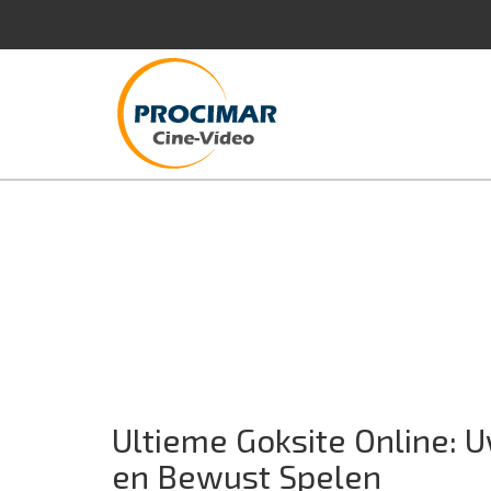
Ultieme Goksite Online: U
en Bewust Spelen