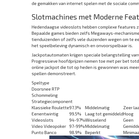
de gemakken van internet spelen met de sociale commu
Slotmachines met Moderne Fea
Hedendaagse videoslots hebben complexe features zoa
Bepaalde games bieden zelfs Megaways-mechanismen 
tienduizenden of zelfs vele duizenden wegen om te ee
het speelbeleving dynamisch en onvoorspelbaar is.
Jackpotautomaten krijgen speciale belangstelling va
Progressieve hoofdprijzen nemen toe met per bet totd
online jackpot die tot op heden is gewonnen was meer 
spellen demonstreert.
Speltype
Doorsnee RTP
Schommeling
Strategiecomponent
Klassieke Roulette
97.3%
Middelmatig
Zeer la
Eenentwintig
99.5%
Laag tot gemiddeld
Hoog
Videoslots
94-97%
Wisselend
Geen
Video Videopoker
97-99%
Middelmatig
Gemidd
Punto Banco
98.9%
Beperkt
Minimaa