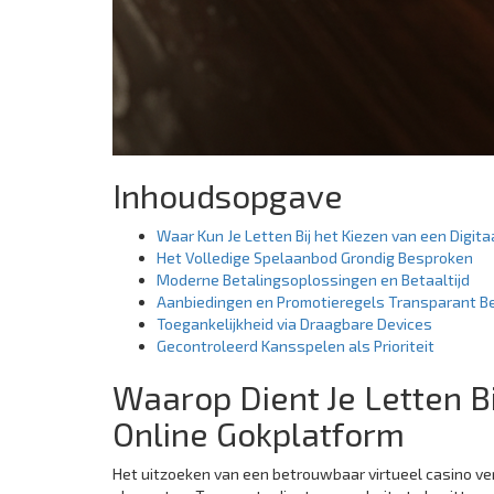
Inhoudsopgave
Waar Kun Je Letten Bij het Kiezen van een Digita
Het Volledige Spelaanbod Grondig Besproken
Moderne Betalingsoplossingen en Betaaltijd
Aanbiedingen en Promotieregels Transparant B
Toegankelijkheid via Draagbare Devices
Gecontroleerd Kansspelen als Prioriteit
Waarop Dient Je Letten B
Online Gokplatform
Het uitzoeken van een betrouwbaar virtueel casino ve