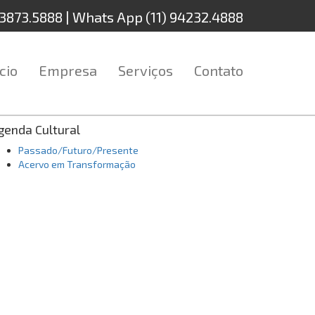
| 3873.5888 | Whats App (11) 94232.4888
ício
Empresa
Serviços
Contato
genda Cultural
Passado/Futuro/Presente
Acervo em Transformação