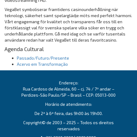
videostreamning i HD.
VegaBet symboliserar framtidens casinounderhållning när
teknologi, säkerhet samt spelarglädje möts med perfekt harmoni.
Vårt engagemang för kvalitet och transparens får oss till en
förstklassigt val för svenska spelare vilka söker en trygg och
underhållande plattform. Gå med idag och se varför tusentals
användare redan har valt VegaBet till deras favoritcasino.
Agenda Cultural
Passado/Futuro/Presente
Acervo em Transformação
Endereço:
Rua Cardoso de Almeida, 60 – cj. 74 / 7º andar –
Perdizes-São Paulo/SP – Brasil – CEP: 05013-000
Horário de atendimento:
De 2ª à 6ª feira, das 9h00 às 19h00.
Copyright© de 2003 – 2025 – Todos os direitos
reservados