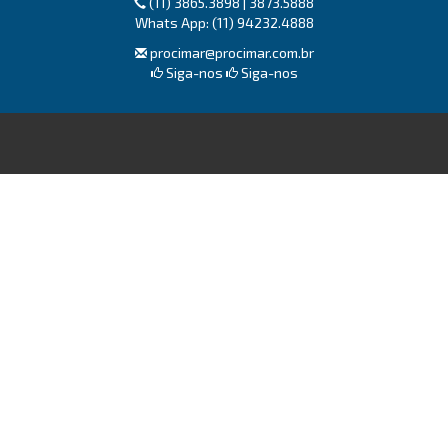
(11) 3865.3898 | 3873.5888
Whats App: (11) 94232.4888
procimar@procimar.com.br
Siga-nos
Siga-nos