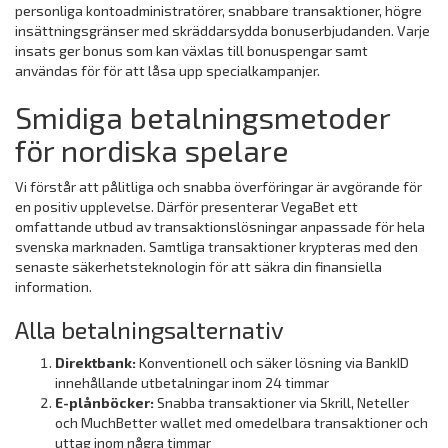
personliga kontoadministratörer, snabbare transaktioner, högre
insättningsgränser med skräddarsydda bonuserbjudanden. Varje
insats ger bonus som kan växlas till bonuspengar samt
användas för för att låsa upp specialkampanjer.
Smidiga betalningsmetoder
för nordiska spelare
Vi förstår att pålitliga och snabba överföringar är avgörande för
en positiv upplevelse. Därför presenterar VegaBet ett
omfattande utbud av transaktionslösningar anpassade för hela
svenska marknaden. Samtliga transaktioner krypteras med den
senaste säkerhetsteknologin för att säkra din finansiella
information.
Alla betalningsalternativ
Direktbank:
Konventionell och säker lösning via BankID
innehållande utbetalningar inom 24 timmar
E-plånböcker:
Snabba transaktioner via Skrill, Neteller
och MuchBetter wallet med omedelbara transaktioner och
uttag inom några timmar