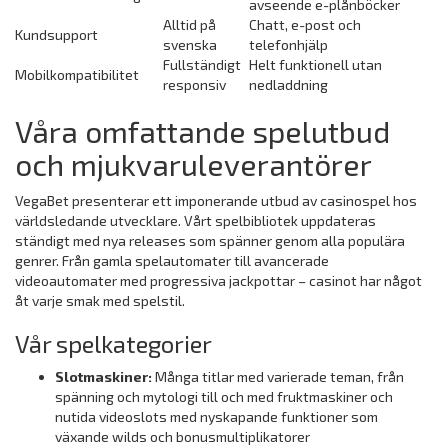
avseende e-plånböcker
Alltid på
Chatt, e-post och
Kundsupport
svenska
telefonhjälp
Fullständigt
Helt funktionell utan
Mobilkompatibilitet
responsiv
nedladdning
Våra omfattande spelutbud
och mjukvaruleverantörer
VegaBet presenterar ett imponerande utbud av casinospel hos
världsledande utvecklare. Vårt spelbibliotek uppdateras
ständigt med nya releases som spänner genom alla populära
genrer. Från gamla spelautomater till avancerade
videoautomater med progressiva jackpottar – casinot har något
åt varje smak med spelstil.
Vår spelkategorier
Slotmaskiner:
Många titlar med varierade teman, från
spänning och mytologi till och med fruktmaskiner och
nutida videoslots med nyskapande funktioner som
växande wilds och bonusmultiplikatorer