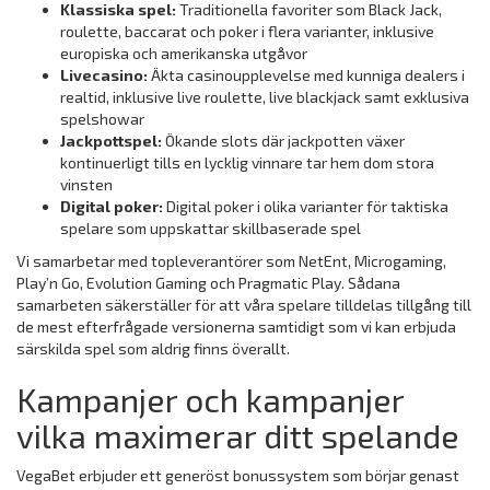
Klassiska spel:
Traditionella favoriter som Black Jack,
roulette, baccarat och poker i flera varianter, inklusive
europiska och amerikanska utgåvor
Livecasino:
Äkta casinoupplevelse med kunniga dealers i
realtid, inklusive live roulette, live blackjack samt exklusiva
spelshowar
Jackpottspel:
Ökande slots där jackpotten växer
kontinuerligt tills en lycklig vinnare tar hem dom stora
vinsten
Digital poker:
Digital poker i olika varianter för taktiska
spelare som uppskattar skillbaserade spel
Vi samarbetar med topleverantörer som NetEnt, Microgaming,
Play’n Go, Evolution Gaming och Pragmatic Play. Sådana
samarbeten säkerställer för att våra spelare tilldelas tillgång till
de mest efterfrågade versionerna samtidigt som vi kan erbjuda
särskilda spel som aldrig finns överallt.
Kampanjer och kampanjer
vilka maximerar ditt spelande
VegaBet erbjuder ett generöst bonussystem som börjar genast