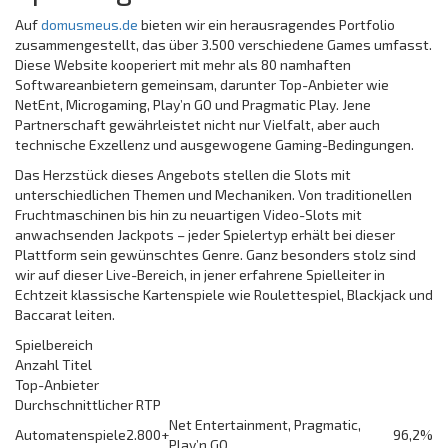
Auf
domusmeus.de
bieten wir ein herausragendes Portfolio
zusammengestellt, das über 3.500 verschiedene Games umfasst.
Diese Website kooperiert mit mehr als 80 namhaften
Softwareanbietern gemeinsam, darunter Top-Anbieter wie
NetEnt, Microgaming, Play’n GO und Pragmatic Play. Jene
Partnerschaft gewährleistet nicht nur Vielfalt, aber auch
technische Exzellenz und ausgewogene Gaming-Bedingungen.
Das Herzstück dieses Angebots stellen die Slots mit
unterschiedlichen Themen und Mechaniken. Von traditionellen
Fruchtmaschinen bis hin zu neuartigen Video-Slots mit
anwachsenden Jackpots – jeder Spielertyp erhält bei dieser
Plattform sein gewünschtes Genre. Ganz besonders stolz sind
wir auf dieser Live-Bereich, in jener erfahrene Spielleiter in
Echtzeit klassische Kartenspiele wie Roulettespiel, Blackjack und
Baccarat leiten.
Spielbereich
Anzahl Titel
Top-Anbieter
Durchschnittlicher RTP
Net Entertainment, Pragmatic,
Automatenspiele
2.800+
96,2%
Play’n GO