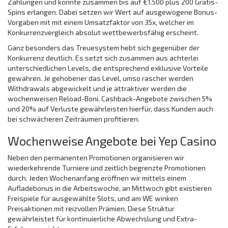
Zahlungen und könnte zusammen bis auf €1.500 plus 200 Gratis-
Spins erlangen. Dabei setzen wir Wert auf ausgewogene Bonus-
Vorgaben mit mit einem Umsatzfaktor von 35x, welcher im
Konkurrenzvergleich absolut wettbewerbsfähig erscheint.
Ganz besonders das Treuesystem hebt sich gegenüber der
Konkurrenz deutlich. Es setzt sich zusammen aus achterlei
unterschiedlichen Levels, die entsprechend exklusive Vorteile
gewähren. Je gehobener das Level, umso rascher werden
Withdrawals abgewickelt und je attraktiver werden die
wochenweisen Reload-Boni. Cashback-Angebote zwischen 5%
und 20% auf Verluste gewährleisten hierfür, dass Kunden auch
bei schwächeren Zeiträumen profitieren.
Wochenweise Angebote bei Yep Casino
Neben den permanenten Promotionen organisieren wir
wiederkehrende Turniere und zeitlich begrenzte Promotionen
durch. Jeden Wochenanfang eröffnen wir mittels einem
Aufladebonus in die Arbeitswoche, an Mittwoch gibt existieren
Freispiele für ausgewählte Slots, und am WE winken
Preisaktionen mit reizvollen Prämien. Diese Struktur
gewährleistet für kontinuierliche Abwechslung und Extra-